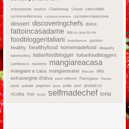
cioccolato
Chardonnay
antiossidante
basilico
Chianti
cucinareconpassione
cucinamediterranea
cucinareconamore
discoveringchefs
dessert
dolce
fattoincasadame
fatto in casa da me
foodbloggeritaliani
gamberi
foodinfluencer
healthyfood
homemadefood
healthy
ideaparty
italianfoodblogger
italianfoodbloggers
italianfoodblog
mangiareacasa
Lambrusco
mandorle
mangiare a casa
mangiaresano
olio
Moscato
extravergine d'oliva
Parmigiano
pane raffermo
Passito
patate
prosecco
peperoni
pollo
pasta
porri
pesto
selfmadechef
torta
ricotta
riso
risotto