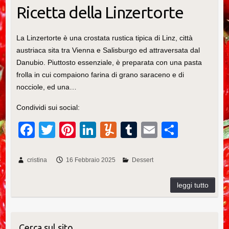
Ricetta della Linzertorte
La Linzertorte è una crostata rustica tipica di Linz, città
austriaca sita tra Vienna e Salisburgo ed attraversata dal
Danubio. Piuttosto essenziale, è preparata con una pasta
frolla in cui compaiono farina di grano saraceno e di
nocciole, ed una…
Condividi sui social:
F
T
Pi
Li
Y
T
E
C
a
wi
nt
n
u
u
m
o
c
tt
er
k
m
m
ail
n
cristina
16 Febbraio 2025
Dessert
e
er
e
e
m
bl
di
b
st
dI
ly
r
vi
o
n
di
o
Cerca sul sito…