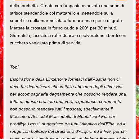
della forchetta. Create con l’impasto avanzato una serie di
strisce stendendole col mattarello e mettendole sulla
superficie della marmellata a formare una specie di grata.
Mettete la crostata in forno caldo a 200° per 30 minuti.
Sfornatela, lasciatela raffreddare e spolveratene i bordi con
zucchero vanigliato prima di servirla!
Top!
L’ispirazione della Linzertorte fornitaci dall’Austria non ci
deve far dimenticare che in Italia abbiamo degli ottimi vini
per accompagnarla degnamente che possono rendere una
fetta di questa crostata una vera experience: certamente
non possono mancare tutti i moscati, specialmente il
Moscato d’Asti ed il Moscadello di Montalcino! Per chi
predilige i rossi, suggerisco tra tutti l’Aleatico dell’Elba, ed il
rouge con bollicine del Brachetto d’Acqui…ed infine, per chi
vuole osare, il controverso e quasi maledetto Fragolino (vino