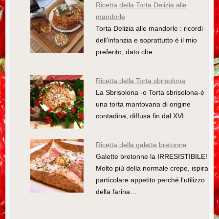
b
st
dI
ly
r
vi
Ricetta della Torta Delizia alle
mandorle
o
n
di
Torta Delizia alle mandorle : ricordi
o
dell'infanzia e soprattutto è il mio
k
preferito, dato che…
Ricetta della Torta sbrisolona
La Sbrisolona -o Torta sbrisolona-è
una torta mantovana di origine
contadina, diffusa fin dal XVI…
Ricetta della galette bretonne
Galette bretonne la IRRESISTIBILE!
Molto più della normale crepe, ispira
particolare appetito perché l'utilizzo
della farina…