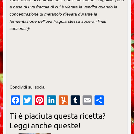
a base di uva fragola di cui è vietata la vendita quando la
concentrazione di metanolo rilevata durante la
fermentazione dell’uva fragola stessa supera i limiti
consentiti)!
Condividi sui social:
F
T
Pi
Li
Y
T
E
C
a
wi
nt
n
u
u
m
o
Ti è piaciuta questa ricetta?
c
tt
er
k
m
m
ail
n
Leggi anche queste!
e
er
e
e
m
bl
di