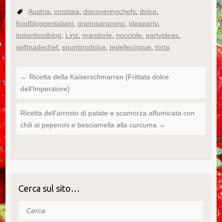
Austria
,
crostata
,
discoveringchefs
,
dolce
,
foodbloggeritaliani
,
granosaraceno
,
ideaparty
,
italianfoodblog
,
Linz
,
mandorle
,
nocciole
,
partyideas
,
selfmadechef
,
spuntinodolce
,
tedellecinque
,
torta
←
Ricetta della Kaiserschmarren (Frittata dolce
dell’Imperatore)
Ricetta dell’arrosto di patate e scamorza affumicata con
chili ai peperoni e besciamella alla curcuma
→
Cerca sul sito…
Cerca