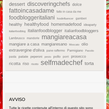
discoveringchefs
dessert
dolce
fattoincasadame
fatto in casa da me
foodbloggeritaliani
gamberi
foodinfluencer
healthyfood
homemadefood
healthy
ideaparty
italianfoodblogger
italianfoodbloggers
italianfoodblog
mangiareacasa
Lambrusco
mandorle
mangiare a casa
mangiaresano
olio
Moscato
extravergine d'oliva
Parmigiano
pane raffermo
Passito
patate
prosecco
peperoni
pollo
pasta
porri
pesto
selfmadechef
torta
ricotta
riso
risotto
AVVISO
Tutte le ricette contenute all'interno di questo sito sono