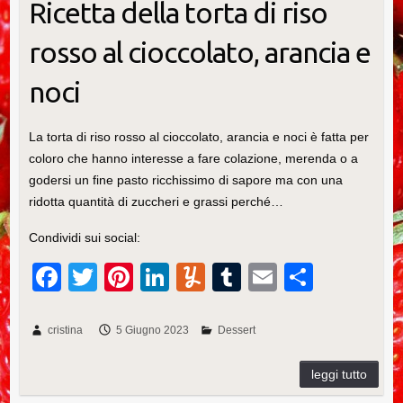
Ricetta della torta di riso
rosso al cioccolato, arancia e
noci
La torta di riso rosso al cioccolato, arancia e noci è fatta per
coloro che hanno interesse a fare colazione, merenda o a
godersi un fine pasto ricchissimo di sapore ma con una
ridotta quantità di zuccheri e grassi perché…
Condividi sui social:
F
T
Pi
Li
Y
T
E
C
a
wi
nt
n
u
u
m
o
c
tt
er
k
m
m
ail
n
cristina
5 Giugno 2023
Dessert
e
er
e
e
m
bl
di
b
st
dI
ly
r
vi