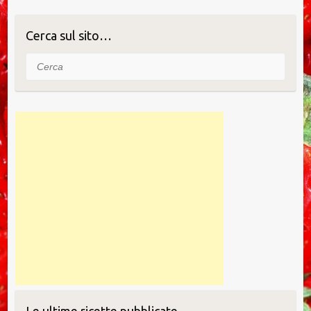
o
n
di
o
Cerca sul sito…
k
Cerca
Le ultime ricette pubblicate