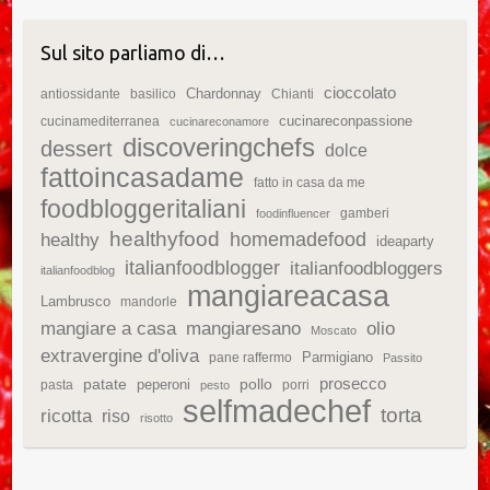
Sul sito parliamo di…
cioccolato
Chardonnay
antiossidante
basilico
Chianti
cucinareconpassione
cucinamediterranea
cucinareconamore
discoveringchefs
dessert
dolce
fattoincasadame
fatto in casa da me
foodbloggeritaliani
gamberi
foodinfluencer
healthyfood
homemadefood
healthy
ideaparty
italianfoodblogger
italianfoodbloggers
italianfoodblog
mangiareacasa
Lambrusco
mandorle
mangiare a casa
mangiaresano
olio
Moscato
extravergine d'oliva
Parmigiano
pane raffermo
Passito
patate
prosecco
peperoni
pollo
pasta
porri
pesto
selfmadechef
torta
ricotta
riso
risotto