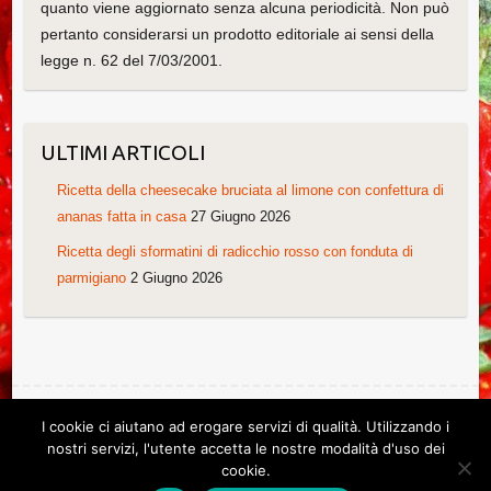
quanto viene aggiornato senza alcuna periodicità. Non può
pertanto considerarsi un prodotto editoriale ai sensi della
legge n. 62 del 7/03/2001.
ULTIMI ARTICOLI
Ricetta della cheesecake bruciata al limone con confettura di
ananas fatta in casa
27 Giugno 2026
Ricetta degli sformatini di radicchio rosso con fonduta di
parmigiano
2 Giugno 2026
I cookie ci aiutano ad erogare servizi di qualità. Utilizzando i
Copyright © 2026
Le ricette di Cristina
. Tema di
Colorlib
Powered by
nostri servizi, l'utente accetta le nostre modalità d'uso dei
WordPress
cookie.
Ricette di Cristina. Non copiare grazie!