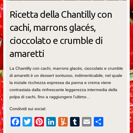
Ricetta della Chantilly con
cachi, marrons glacés,
cioccolato e crumble di
amaretti
La Chantilly con cachi, marrons glacés, cioccolato e crumble
di amaretti è un dessert sontuoso, indimenticabile, nel quale
la iniziale ricchezza espressa da panna e crema viene
contrastata dalla rinfrescante leggerezza intermedia della
polpa di cachi, fino a raggiungere l’ultimo…
Condividi sui social:
F
T
Pi
Li
Y
T
E
C
a
wi
nt
n
u
u
m
o