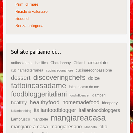
Primi di mare
Riciclo & valorizzo
Secondi
Senza categoria
Sul sito parliamo di…
cioccolato
Chardonnay
antiossidante
basilico
Chianti
cucinareconpassione
cucinamediterranea
cucinareconamore
discoveringchefs
dessert
dolce
fattoincasadame
fatto in casa da me
foodbloggeritaliani
gamberi
foodinfluencer
healthyfood
homemadefood
healthy
ideaparty
italianfoodblogger
italianfoodbloggers
italianfoodblog
mangiareacasa
Lambrusco
mandorle
mangiare a casa
mangiaresano
olio
Moscato