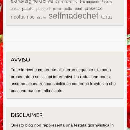
extravergine d'oliva
Parmigiano
pane raffermo
Passito
patate
prosecco
peperoni
pollo
pasta
porri
pesto
selfmadechef
torta
ricotta
riso
risotto
AVVISO
Tutte le ricette contenute all'interno di questo sito sono
presentate a soli scopi informativi. La redazione non si
assume alcuna responsabilità su contenuti fraintesi o che
possono nuocere alla salute.
DISCLAIMER
Questo blog non rappresenta una testata giornalistica in