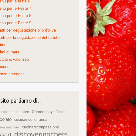
nu per le feste 6
nu per le Feste 7
nu per le Feste 8
nu per le Feste 9
atti per degustazione olio d'oliva
atti per la degustazione del tartufo
imi
imi di mare
ciclo & valorizzo
econdi
nza categoria
 sito parliamo di…
Chardonnay
ssidante
basilico
Chianti
colato
cucinamediterranea
cucinareconpassione
nareconamore
discoveringchefs
ssert