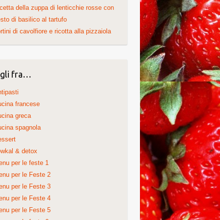
cetta della zuppa di lenticchie rosse con
sto di basilico al tartufo
rtini di cavolfiore e ricotta alla pizzaiola
gli fra…
tipasti
cina francese
cina greca
cina spagnola
ssert
wkal & detox
nu per le feste 1
nu per le Feste 2
nu per le Feste 3
nu per le Feste 4
nu per le Feste 5