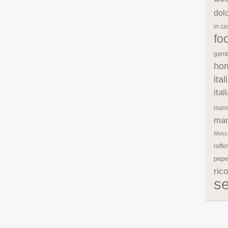
dol
in c
fo
gamb
ho
ita
ita
mand
man
Mosc
raffe
pepe
rico
s