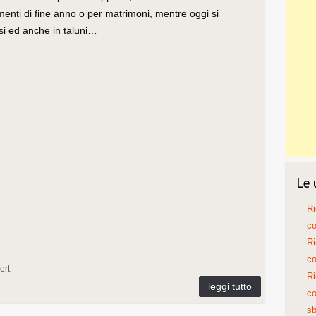
amenti di fine anno o per matrimoni, mentre oggi si
esi ed anche in taluni…
Le 
Ri
co
Ri
co
ert
Ri
co
sb