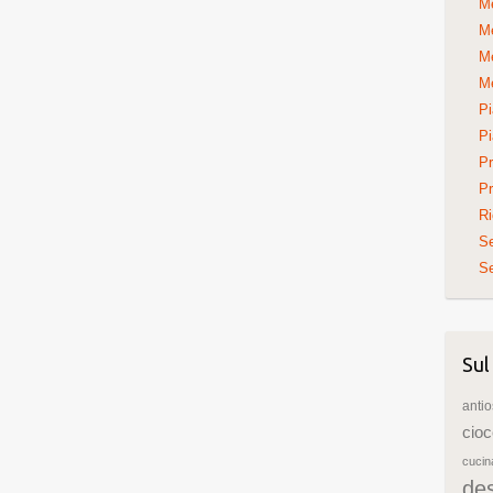
Me
Me
Me
Me
Pi
Pi
Pr
Pr
Ri
S
Se
Sul
antio
cioc
cuci
de