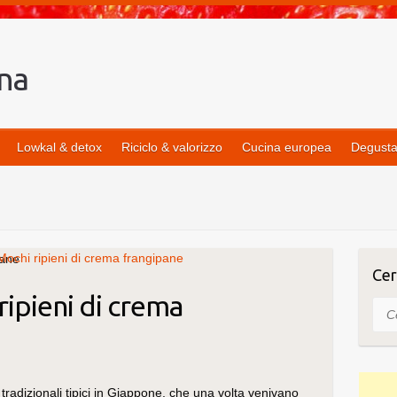
Lowkal & detox
Riciclo & valorizzo
Cucina europea
Degusta
pane
Cer
ripieni di crema
Cer
tradizionali tipici in Giappone, che una volta venivano