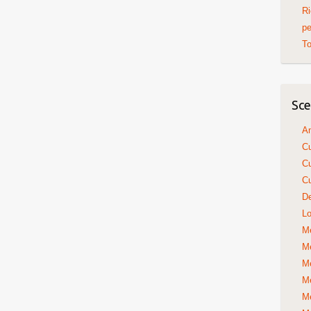
Ri
pe
To
Sce
An
Cu
Cu
Cu
De
Lo
Me
Me
Me
Me
Me