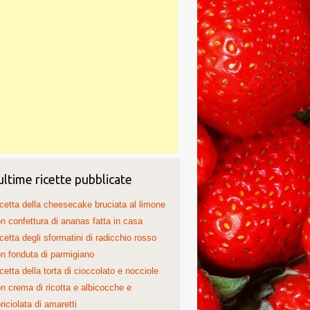
ultime ricette pubblicate
cetta della cheesecake bruciata al limone
n confettura di ananas fatta in casa
cetta degli sformatini di radicchio rosso
n fonduta di parmigiano
cetta della torta di cioccolato e nocciole
n crema di ricotta e albicocche e
riciolata di amaretti