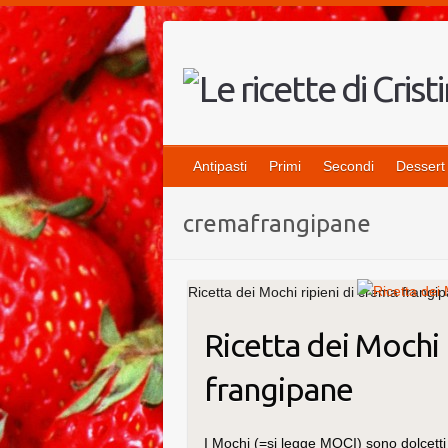
Salta
al
contenuto
Antipasti
Primi
Secondi
Dessert
cremafrangipane
Ricetta dei Mochi ripieni di crema frangi
Ricetta dei Mochi 
frangipane
I Mochi (=si legge MOCI) sono dolcetti 