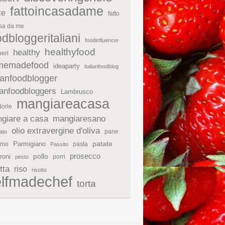
fattoincasadame
ce
fatto
asa da me
odbloggeritaliani
foodinfluencer
healthyfood
healthy
eri
memadefood
ideaparty
italianfoodblog
lianfoodblogger
lianfoodbloggers
Lambrusco
mangiareacasa
orle
giare a casa
mangiaresano
olio extravergine d'oliva
pane
ato
patate
Parmigiano
rmo
pasta
Passito
prosecco
roni
pollo
porri
pesto
tta
riso
risotto
elfmadechef
torta