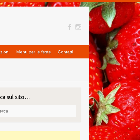
zioni
Menu per le feste
Contatti
ca sul sito…
ca