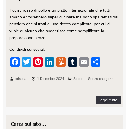
Il curry rosso di pollo è un piatto internazionale che tutti
amano e vorrebbero saper cucinare ma sono spaventati dal
pensiero che si tratti di una ricetta complicata, per cui ci
vuole qualcuno che suggerisca come semplificare la
preparazione senza…
Condividi sui social:
F
T
Pi
Li
Y
T
E
C
a
wi
nt
n
u
u
m
o
c
tt
er
k
m
m
ail
n
cristina
1 Dicembre 2024
Secondi
Senza categoria
e
er
e
e
m
bl
di
b
st
dI
ly
r
vi
o
n
di
o
Cerca sul sito…
k