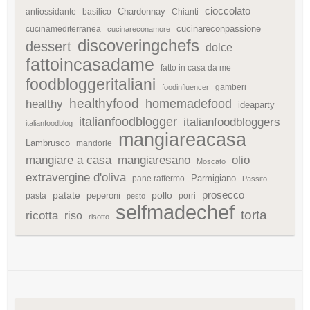
cioccolato
Chardonnay
antiossidante
basilico
Chianti
cucinareconpassione
cucinamediterranea
cucinareconamore
discoveringchefs
dessert
dolce
fattoincasadame
fatto in casa da me
foodbloggeritaliani
gamberi
foodinfluencer
healthyfood
homemadefood
healthy
ideaparty
italianfoodblogger
italianfoodbloggers
italianfoodblog
mangiareacasa
Lambrusco
mandorle
mangiare a casa
mangiaresano
olio
Moscato
extravergine d'oliva
Parmigiano
pane raffermo
Passito
patate
prosecco
peperoni
pollo
pasta
porri
pesto
selfmadechef
torta
ricotta
riso
risotto