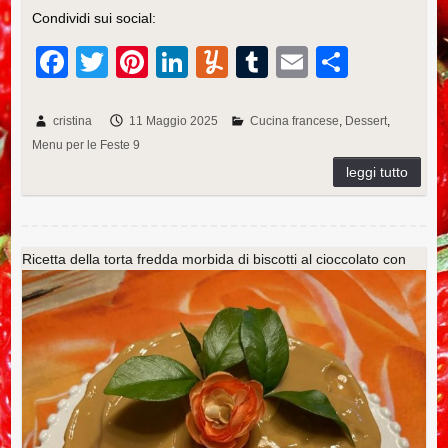
Condividi sui social:
F
T
Pi
Li
Y
T
E
C
a
wi
nt
n
u
u
m
o
c
tt
er
k
m
m
ail
n
cristina
11 Maggio 2025
Cucina francese
Dessert
Menu per le Feste 9
e
er
e
e
m
bl
di
b
st
dI
ly
r
vi
o
n
di
o
Ricetta della torta fredda morbida di biscotti al cioccolato con
k
riso e crema al caramello salato