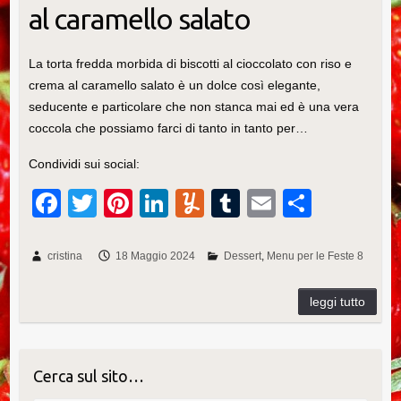
al caramello salato
La torta fredda morbida di biscotti al cioccolato con riso e
crema al caramello salato è un dolce così elegante,
seducente e particolare che non stanca mai ed è una vera
coccola che possiamo farci di tanto in tanto per…
Condividi sui social:
F
T
Pi
Li
Y
T
E
C
a
wi
nt
n
u
u
m
o
c
tt
er
k
m
m
ail
n
cristina
18 Maggio 2024
Dessert
Menu per le Feste 8
e
er
e
e
m
bl
di
b
st
dI
ly
r
vi
o
n
di
o
Cerca sul sito…