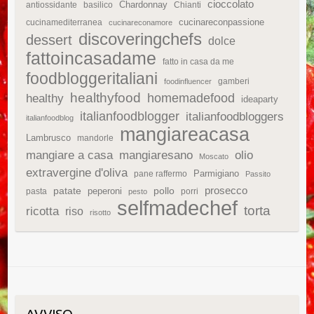
cioccolato
Chardonnay
antiossidante
basilico
Chianti
cucinareconpassione
cucinamediterranea
cucinareconamore
discoveringchefs
dessert
dolce
fattoincasadame
fatto in casa da me
foodbloggeritaliani
gamberi
foodinfluencer
healthyfood
homemadefood
healthy
ideaparty
italianfoodblogger
italianfoodbloggers
italianfoodblog
mangiareacasa
Lambrusco
mandorle
mangiare a casa
mangiaresano
olio
Moscato
extravergine d'oliva
Parmigiano
pane raffermo
Passito
patate
prosecco
peperoni
pollo
pasta
porri
pesto
selfmadechef
torta
ricotta
riso
risotto