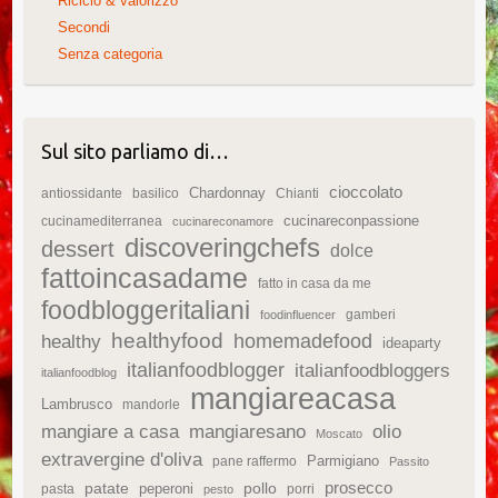
Riciclo & valorizzo
Secondi
Senza categoria
Sul sito parliamo di…
cioccolato
Chardonnay
antiossidante
basilico
Chianti
cucinareconpassione
cucinamediterranea
cucinareconamore
discoveringchefs
dessert
dolce
fattoincasadame
fatto in casa da me
foodbloggeritaliani
gamberi
foodinfluencer
healthyfood
homemadefood
healthy
ideaparty
italianfoodblogger
italianfoodbloggers
italianfoodblog
mangiareacasa
Lambrusco
mandorle
mangiare a casa
mangiaresano
olio
Moscato
extravergine d'oliva
Parmigiano
pane raffermo
Passito
patate
prosecco
peperoni
pollo
pasta
porri
pesto