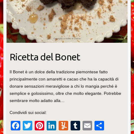
Ricetta del Bonet
Il Bonet è un dolce della tradizione piemontese fatto
principalmente con amaretti e cacao che ha la capacità di
donare sensazioni meravigliose a chi lo mangia perché è
semplice e golosissimo, oltre che molto elegante. Potrebbe
sembrare molto adatto alla…
Condividi sui social:
F
T
Pi
Li
Y
T
E
C