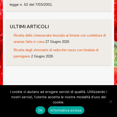
legge n. 62 del 7/03/2001.
ULTIMI ARTICOLI
Ricetta della cheesecake bruciata al limone con confettura di
ananas fatta in casa
27 Giugno 2026
Ricetta degli sformatini di radicchio rosso con fonduta di
parmigiano
2 Giugno 2026
I cookie ci aiutano ad erogare servizi di qualità. Utilizzando i
Copyright © 2026
Le ricette di Cristina
. Tema di
Colorlib
Powered by
nostri servizi, l'utente accetta le nostre modalità d'uso dei
WordPress
cookie.
Ricette di Cristina. Non copiare grazie!
Ok
Informativa estesa