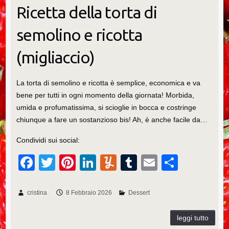
Ricetta della torta di
semolino e ricotta
(migliaccio)
La torta di semolino e ricotta è semplice, economica e va
bene per tutti in ogni momento della giornata! Morbida,
umida e profumatissima, si scioglie in bocca e costringe
chiunque a fare un sostanzioso bis! Ah, è anche facile da…
Condividi sui social:
F
T
Pi
Li
Y
T
E
C
a
wi
nt
n
u
u
m
o
c
tt
er
k
m
m
ail
n
cristina
8 Febbraio 2026
Dessert
e
er
e
e
m
bl
di
b
st
dI
ly
r
vi