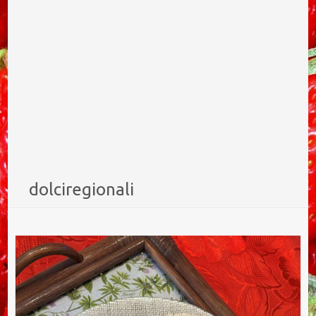
dolciregionali
Ricetta della torta di semolino e ricotta (migliaccio)