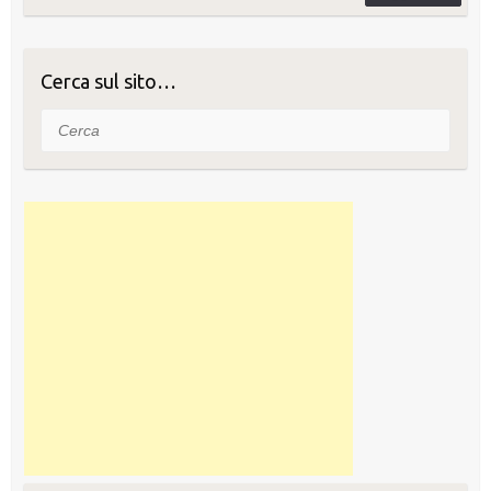
o
n
di
o
Cerca sul sito…
k
Cerca