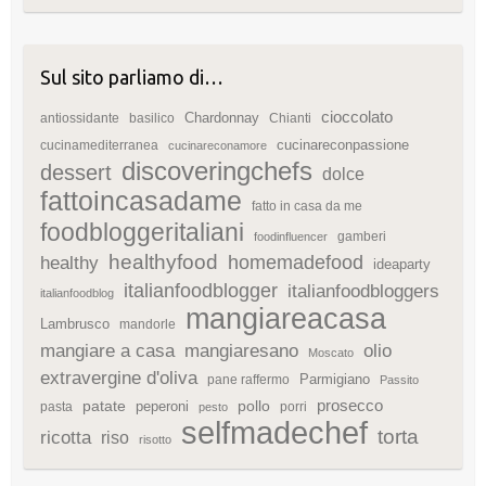
Sul sito parliamo di…
cioccolato
Chardonnay
antiossidante
basilico
Chianti
cucinareconpassione
cucinamediterranea
cucinareconamore
discoveringchefs
dessert
dolce
fattoincasadame
fatto in casa da me
foodbloggeritaliani
gamberi
foodinfluencer
healthyfood
homemadefood
healthy
ideaparty
italianfoodblogger
italianfoodbloggers
italianfoodblog
mangiareacasa
Lambrusco
mandorle
mangiare a casa
mangiaresano
olio
Moscato
extravergine d'oliva
Parmigiano
pane raffermo
Passito
patate
prosecco
peperoni
pollo
pasta
porri
pesto
selfmadechef
torta
ricotta
riso
risotto