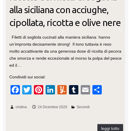
alla siciliana con acciughe,
cipollata, ricotta e olive nere
Filetti di sogliola cucinati alla maniera siciliana: hanno
un’impronta decisamente strong! Il tono tuttavia è reso
molto accattivante da una generosa dose di ricotta di pecora
che smorza e rende eccezionale al morso la polpa del pesce
ed il…
Condividi sui social:
F
T
Pi
Li
Y
T
E
C
a
wi
nt
n
u
u
m
o
c
tt
er
k
m
m
ail
n
cristina
24 Dicembre 2020
Secondi
e
er
e
e
m
bl
di
b
st
dI
ly
r
vi