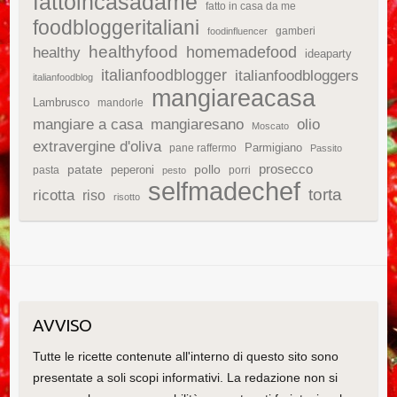
fattoincasadame
fatto in casa da me
foodbloggeritaliani
gamberi
foodinfluencer
healthyfood
homemadefood
healthy
ideaparty
italianfoodblogger
italianfoodbloggers
italianfoodblog
mangiareacasa
Lambrusco
mandorle
mangiare a casa
mangiaresano
olio
Moscato
extravergine d'oliva
Parmigiano
pane raffermo
Passito
patate
prosecco
peperoni
pollo
pasta
porri
pesto
selfmadechef
torta
ricotta
riso
risotto
AVVISO
Tutte le ricette contenute all'interno di questo sito sono
presentate a soli scopi informativi. La redazione non si