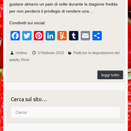
gustare almeno un paio di volte durante la stagione fredda
per non perdersi il privilegio di rendere una…
Condividi sui social:
F
T
Pi
Li
Y
T
E
C
a
wi
nt
n
u
u
m
o
c
tt
er
k
m
m
ail
n
cristina
3 Febbraio 2023
Piatti per la degustazione del
tartufo
Primi
e
er
e
e
m
bl
di
b
st
dI
ly
r
vi
o
n
di
o
k
Cerca sul sito…
Cerca