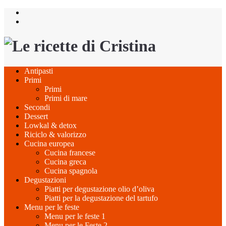
Salta
al
contenuto
Antipasti
Primi
Primi
Primi di mare
Secondi
Dessert
Lowkal & detox
Riciclo & valorizzo
Cucina europea
Cucina francese
Cucina greca
Cucina spagnola
Degustazioni
Piatti per degustazione olio d’oliva
Piatti per la degustazione del tartufo
Menu per le feste
Menu per le feste 1
Menu per le Feste 2