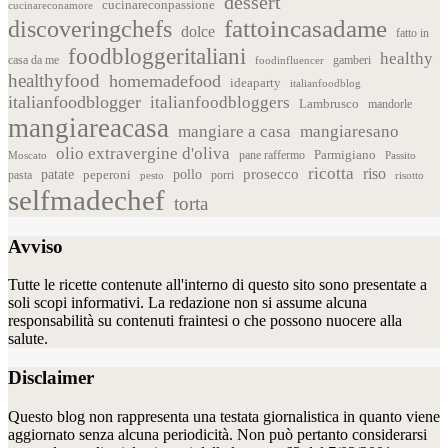
dessert
cucinareconpassione
cucinareconamore
fattoincasadame
discoveringchefs
dolce
fatto in
foodbloggeritaliani
healthy
casa da me
foodinfluencer
gamberi
healthyfood
homemadefood
ideaparty
italianfoodblog
italianfoodblogger
italianfoodbloggers
Lambrusco
mandorle
mangiareacasa
mangiare a casa
mangiaresano
olio extravergine d'oliva
Parmigiano
pane raffermo
Moscato
Passito
ricotta
riso
patate
prosecco
pollo
pasta
peperoni
pesto
porri
risotto
selfmadechef
torta
Avviso
Tutte le ricette contenute all'interno di questo sito sono presentate a
soli scopi informativi. La redazione non si assume alcuna
responsabilità su contenuti fraintesi o che possono nuocere alla
salute.
Disclaimer
Questo blog non rappresenta una testata giornalistica in quanto viene
aggiornato senza alcuna periodicità. Non può pertanto considerarsi