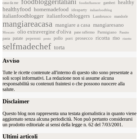
foodbloggeritaliani
healthy
casa da me
foodinfluencer
gamberi
healthyfood
homemadefood
ideaparty
italianfoodblog
italianfoodblogger
italianfoodbloggers
Lambrusco
mandorle
mangiareacasa
mangiare a casa
mangiaresano
olio extravergine d'oliva
Parmigiano
pane raffermo
Moscato
Passito
ricotta
riso
patate
prosecco
pollo
pasta
peperoni
pesto
porri
risotto
selfmadechef
torta
Avviso
Tutte le ricette contenute all'interno di questo sito sono presentate a
soli scopi informativi. La redazione non si assume alcuna
responsabilità su contenuti fraintesi o che possono nuocere alla
salute.
Disclaimer
Questo blog non rappresenta una testata giornalistica in quanto viene
aggiornato senza alcuna periodicità. Non può pertanto considerarsi
un prodotto editoriale ai sensi della legge n. 62 del 7/03/2001.
Ultimi articoli