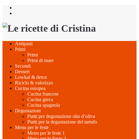
Salta
al
contenuto
Antipasti
Primi
Primi
Primi di mare
Secondi
Dessert
Lowkal & detox
Riciclo & valorizzo
Cucina europea
Cucina francese
Cucina greca
Cucina spagnola
Degustazioni
Piatti per degustazione olio d’oliva
Piatti per la degustazione del tartufo
Menu per le feste
Menu per le feste 1
Menu per le Feste 2