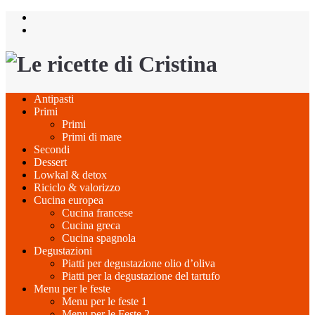
Salta
al
contenuto
Antipasti
Primi
Primi
Primi di mare
Secondi
Dessert
Lowkal & detox
Riciclo & valorizzo
Cucina europea
Cucina francese
Cucina greca
Cucina spagnola
Degustazioni
Piatti per degustazione olio d’oliva
Piatti per la degustazione del tartufo
Menu per le feste
Menu per le feste 1
Menu per le Feste 2