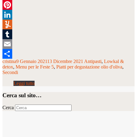
Twitter
Pinterest
LinkedIn
Yummly
Tumblr
Email
cristina
9 Gennaio 2021
13 Dicembre 2021
Antipasti
Lowkal &
Condividi
detox
Menu per le Feste 5
Piatti per degustazione olio d'oliva
Secondi
Cerca sul sito…
Cerca