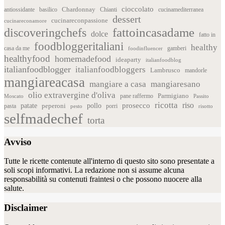
cioccolato
Chardonnay
antiossidante
basilico
Chianti
cucinamediterranea
dessert
cucinareconpassione
cucinareconamore
fattoincasadame
discoveringchefs
dolce
fatto in
foodbloggeritaliani
healthy
casa da me
foodinfluencer
gamberi
healthyfood
homemadefood
ideaparty
italianfoodblog
italianfoodblogger
italianfoodbloggers
Lambrusco
mandorle
mangiareacasa
mangiare a casa
mangiaresano
olio extravergine d'oliva
Parmigiano
pane raffermo
Moscato
Passito
ricotta
riso
patate
prosecco
pollo
pasta
peperoni
pesto
porri
risotto
selfmadechef
torta
Avviso
Tutte le ricette contenute all'interno di questo sito sono presentate a
soli scopi informativi. La redazione non si assume alcuna
responsabilità su contenuti fraintesi o che possono nuocere alla
salute.
Disclaimer