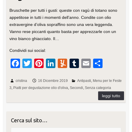
Bruschette per tutti i gusti: queste con ragù di totano sono
appetitose in tutti i momenti dell’anno. Condite con olio
extravergine d’oliva sopraffino sono una vera leggenda.
Vanno rese piccanti quanto basta per apprezzarle con un
vino bianco ghiacciato. Il…
Condividi sui social:
F
T
Pi
Li
Y
T
E
C
a
wi
nt
n
u
u
m
o
c
tt
er
k
m
m
ail
n
cristina
16 Dicembre 2019
Antipasti
Menu per le Feste
3
Piatti per degustazione olio d'oliva
Secondi
Senza categoria
e
er
e
e
m
bl
di
b
st
dI
ly
r
vi
o
n
di
o
Cerca sul sito…
k
Cerca