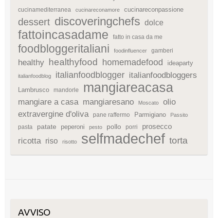
cucinareconpassione
cucinamediterranea
cucinareconamore
discoveringchefs
dessert
dolce
fattoincasadame
fatto in casa da me
foodbloggeritaliani
gamberi
foodinfluencer
healthyfood
homemadefood
healthy
ideaparty
italianfoodblogger
italianfoodbloggers
italianfoodblog
mangiareacasa
Lambrusco
mandorle
mangiare a casa
mangiaresano
olio
Moscato
extravergine d'oliva
Parmigiano
pane raffermo
Passito
patate
prosecco
peperoni
pollo
pasta
porri
pesto
selfmadechef
torta
ricotta
riso
risotto
AVVISO