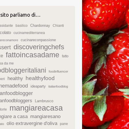
 sito parliamo di…
Chardonnay
ssidante
basilico
Chianti
colato
cucinamediterranea
cucinareconpassione
nareconamore
discoveringchefs
ssert
fattoincasadame
ce
fatto
asa da me
odbloggeritaliani
foodinfluencer
healthyfood
healthy
eri
memadefood
ideaparty
italianfoodblog
lianfoodblogger
lianfoodbloggers
Lambrusco
mangiareacasa
orle
giare a casa
mangiaresano
olio extravergine d'oliva
pane
ato