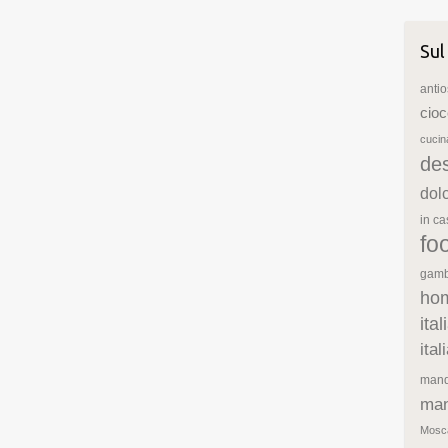
Sul
antio
cioc
cuci
de
dol
in c
fo
gamb
ho
ita
ita
mand
man
Mosc