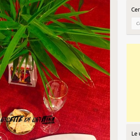
a di parmigiano
Cer
Cer
Le 