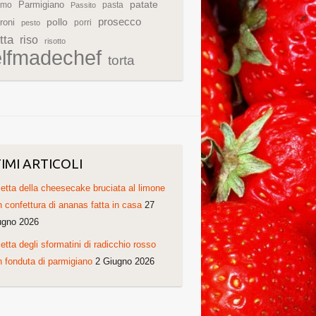
patate
Parmigiano
rmo
pasta
Passito
prosecco
roni
pollo
porri
pesto
tta
riso
risotto
elfmadechef
torta
IMI ARTICOLI
etta della cheesecake bruciata al limone
 confettura di ananas fatta in casa
27
ugno 2026
etta degli sformatini di radicchio rosso
 fonduta di parmigiano
2 Giugno 2026