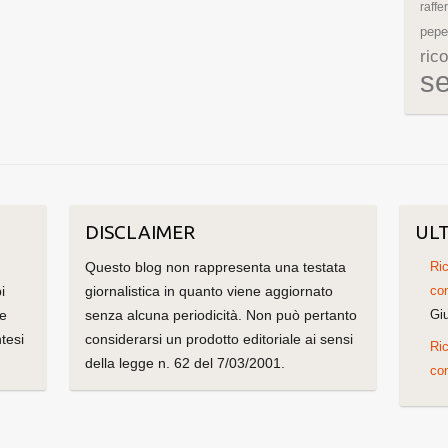
raffe
pepe
rico
s
DISCLAIMER
ULT
Questo blog non rappresenta una testata
Ric
i
giornalistica in quanto viene aggiornato
con
me
senza alcuna periodicità. Non può pertanto
Gi
tesi
considerarsi un prodotto editoriale ai sensi
Ric
della legge n. 62 del 7/03/2001.
con