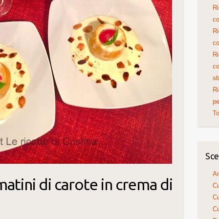
Ri
co
Ri
co
Ri
co
sb
Ri
pe
To
Sce
An
matini di carote in crema di
Cu
Cu
Cu