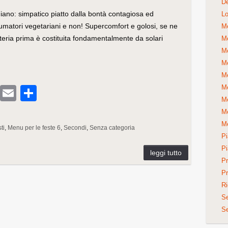
De
giano: simpatico piatto dalla bontà contagiosa ed
Lo
matori vegetariani e non! Supercomfort e golosi, se ne
Me
eria prima è costituita fondamentalmente da solari
Me
Me
Me
Me
Me
T
E
C
Me
u
m
o
Me
m
ail
n
Me
ti
Menu per le feste 6
Secondi
Senza categoria
Pi
bl
di
Pi
r
vi
Pr
di
Pr
Ri
S
Se