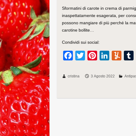
Sformatini di carote in crema di parmi
inaspettatamente esagerata, per consu
possono mangiare di più perché la mat
carotine bollite…
Condividi sui social:
F
T
Pi
Li
Y
a
wi
nt
n
u
c
tt
er
k
m
cristina
3 Agosto 2022
Antipas
e
er
e
e
m
b
st
dI
ly
o
n
o
k