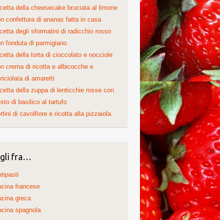
cetta della cheesecake bruciata al limone
n confettura di ananas fatta in casa
cetta degli sformatini di radicchio rosso
n fonduta di parmigiano
cetta della torta di cioccolato e nocciole
n crema di ricotta e albicocche e
riciolata di amaretti
cetta della zuppa di lenticchie rosse con
sto di basilico al tartufo
rtini di cavolfiore e ricotta alla pizzaiola
gli fra…
tipasti
cina francese
cina greca
cina spagnola