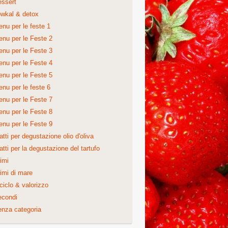
ssert
wkal & detox
nu per le feste 1
nu per le Feste 2
nu per le Feste 3
nu per le Feste 4
nu per le Feste 5
nu per le feste 6
nu per le Feste 7
nu per le Feste 8
nu per le Feste 9
atti per degustazione olio d'oliva
atti per la degustazione del tartufo
imi
imi di mare
ciclo & valorizzo
econdi
nza categoria