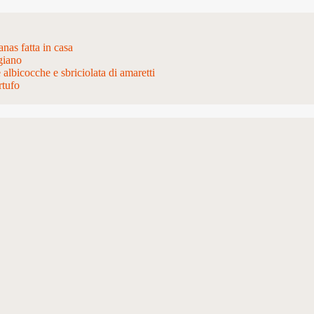
nas fatta in casa
giano
e albicocche e sbriciolata di amaretti
rtufo