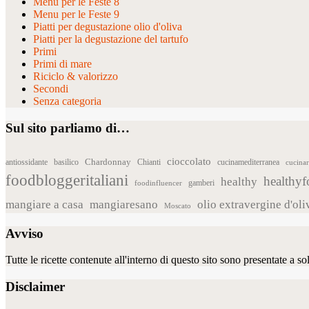
Menu per le Feste 8
Menu per le Feste 9
Piatti per degustazione olio d'oliva
Piatti per la degustazione del tartufo
Primi
Primi di mare
Riciclo & valorizzo
Secondi
Senza categoria
Sul sito parliamo di…
cioccolato
Chardonnay
antiossidante
basilico
Chianti
cucinamediterranea
cucina
foodbloggeritaliani
healthy
healthy
foodinfluencer
gamberi
mangiare a casa
mangiaresano
olio extravergine d'oli
Moscato
Avviso
Tutte le ricette contenute all'interno di questo sito sono presentate a 
Disclaimer