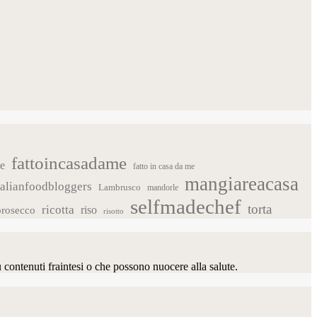
fattoincasadame
ce
fatto in casa da me
mangiareacasa
talianfoodbloggers
Lambrusco
mandorle
selfmadechef
torta
ricotta
riso
prosecco
risotto
u contenuti fraintesi o che possono nuocere alla salute.