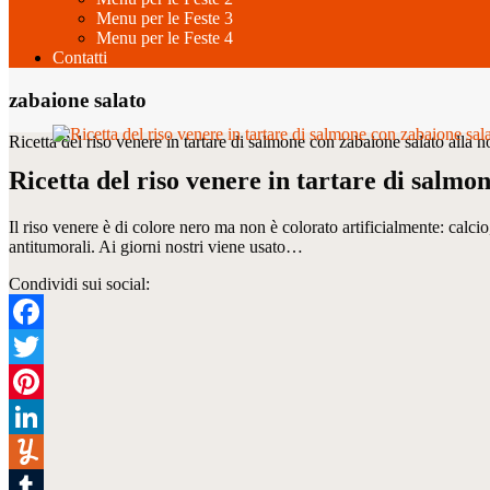
Menu per le Feste 3
Menu per le Feste 4
Contatti
zabaione salato
Ricetta del riso venere in tartare di salmone con zabaione salato alla n
Ricetta del riso venere in tartare di salmo
Il riso venere è di colore nero ma non è colorato artificialmente: calci
antitumorali. Ai giorni nostri viene usato…
Condividi sui social:
Facebook
Twitter
Pinterest
LinkedIn
Yummly