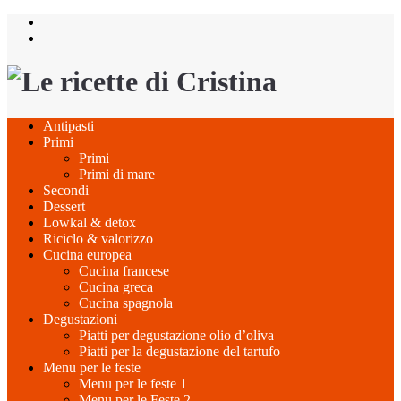
Salta
al
contenuto
Antipasti
Primi
Primi
Primi di mare
Secondi
Dessert
Lowkal & detox
Riciclo & valorizzo
Cucina europea
Cucina francese
Cucina greca
Cucina spagnola
Degustazioni
Piatti per degustazione olio d’oliva
Piatti per la degustazione del tartufo
Menu per le feste
Menu per le feste 1
Menu per le Feste 2