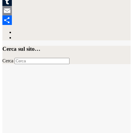
Yummly
Tumblr
Email
Condividi
Cerca sul sito…
Cerca