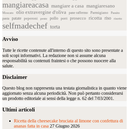
mangiareacasa
mangiare a casa
mangiaresano
olio extravergine d'oliva
Parmigiano
pane raffermo
Moscato
Passito
ricotta
riso
patate
prosecco
pollo
pasta
peperoni
pesto
porri
risotto
selfmadechef
torta
Avviso
Tutte le ricette contenute all'interno di questo sito sono presentate a
soli scopi informativi. La redazione non si assume alcuna
responsabilità su contenuti fraintesi o che possono nuocere alla
salute.
Disclaimer
Questo blog non rappresenta una testata giornalistica in quanto viene
aggiornato senza alcuna periodicità. Non può pertanto considerarsi
un prodotto editoriale ai sensi della legge n. 62 del 7/03/2001.
Ultimi articoli
Ricetta della cheesecake bruciata al limone con confettura di
ananas fatta in casa
27 Giugno 2026