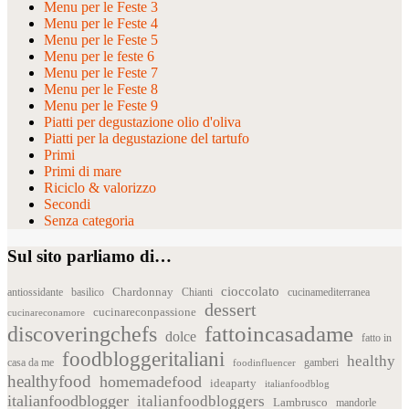
Menu per le Feste 3
Menu per le Feste 4
Menu per le Feste 5
Menu per le feste 6
Menu per le Feste 7
Menu per le Feste 8
Menu per le Feste 9
Piatti per degustazione olio d'oliva
Piatti per la degustazione del tartufo
Primi
Primi di mare
Riciclo & valorizzo
Secondi
Senza categoria
Sul sito parliamo di…
cioccolato
Chardonnay
antiossidante
basilico
Chianti
cucinamediterranea
dessert
cucinareconpassione
cucinareconamore
fattoincasadame
discoveringchefs
dolce
fatto in
foodbloggeritaliani
healthy
casa da me
foodinfluencer
gamberi
healthyfood
homemadefood
ideaparty
italianfoodblog
italianfoodblogger
italianfoodbloggers
Lambrusco
mandorle