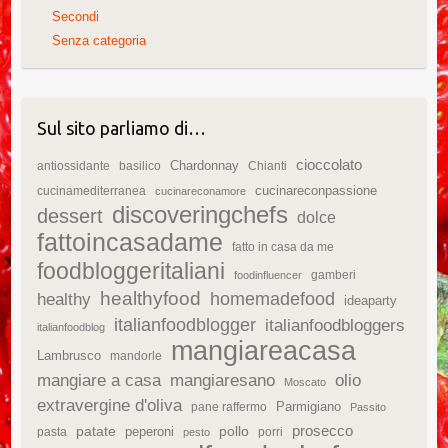
Secondi
Senza categoria
Sul sito parliamo di…
cioccolato
Chardonnay
antiossidante
basilico
Chianti
cucinareconpassione
cucinamediterranea
cucinareconamore
discoveringchefs
dessert
dolce
fattoincasadame
fatto in casa da me
foodbloggeritaliani
gamberi
foodinfluencer
healthyfood
homemadefood
healthy
ideaparty
italianfoodblogger
italianfoodbloggers
italianfoodblog
mangiareacasa
Lambrusco
mandorle
mangiare a casa
mangiaresano
olio
Moscato
extravergine d'oliva
Parmigiano
pane raffermo
Passito
patate
prosecco
peperoni
pollo
pasta
porri
pesto