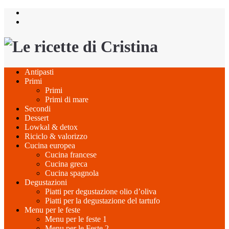
Salta
al
contenuto
Antipasti
Primi
Primi
Primi di mare
Secondi
Dessert
Lowkal & detox
Riciclo & valorizzo
Cucina europea
Cucina francese
Cucina greca
Cucina spagnola
Degustazioni
Piatti per degustazione olio d’oliva
Piatti per la degustazione del tartufo
Menu per le feste
Menu per le feste 1
Menu per le Feste 2