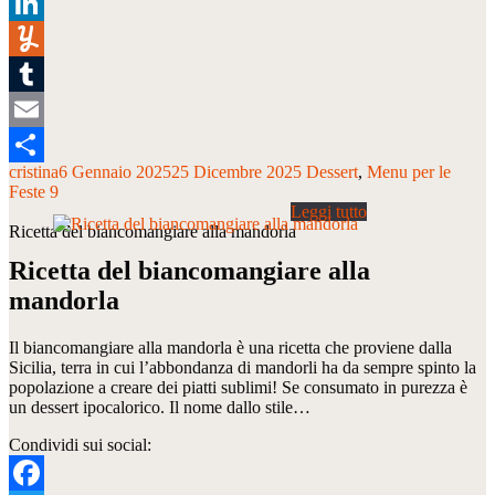
Pinterest
LinkedIn
Yummly
Tumblr
Email
cristina
6 Gennaio 2025
25 Dicembre 2025
Dessert
Menu per le
Condividi
Feste 9
Ricetta del biancomangiare alla mandorla
Ricetta del biancomangiare alla
mandorla
Il biancomangiare alla mandorla è una ricetta che proviene dalla
Sicilia, terra in cui l’abbondanza di mandorli ha da sempre spinto la
popolazione a creare dei piatti sublimi! Se consumato in purezza è
un dessert ipocalorico. Il nome dallo stile…
Condividi sui social: