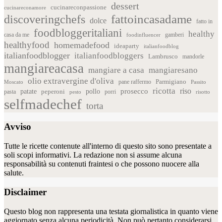
dessert
cucinareconpassione
cucinareconamore
fattoincasadame
discoveringchefs
dolce
fatto in
foodbloggeritaliani
healthy
casa da me
foodinfluencer
gamberi
healthyfood
homemadefood
ideaparty
italianfoodblog
italianfoodblogger
italianfoodbloggers
Lambrusco
mandorle
mangiareacasa
mangiare a casa
mangiaresano
olio extravergine d'oliva
Parmigiano
pane raffermo
Moscato
Passito
ricotta
riso
patate
prosecco
pollo
pasta
peperoni
pesto
porri
risotto
selfmadechef
torta
Avviso
Tutte le ricette contenute all'interno di questo sito sono presentate a
soli scopi informativi. La redazione non si assume alcuna
responsabilità su contenuti fraintesi o che possono nuocere alla
salute.
Disclaimer
Questo blog non rappresenta una testata giornalistica in quanto viene
aggiornato senza alcuna periodicità. Non può pertanto considerarsi