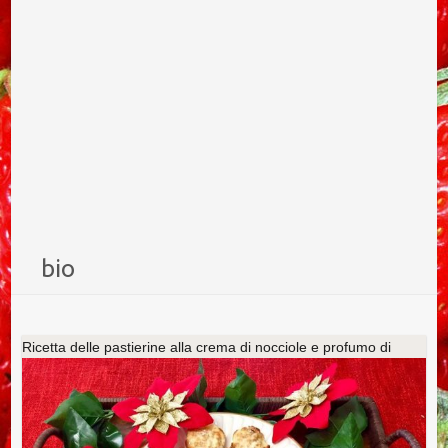
bio
Ricetta delle pastierine alla crema di nocciole e profumo di
clementini