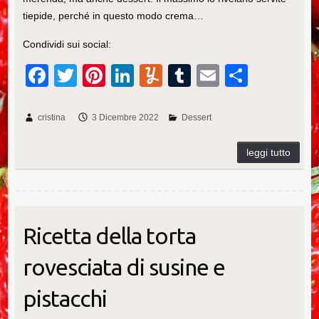
tiepide, perché in questo modo crema…
Condividi sui social:
F
T
Pi
Li
Y
T
E
C
a
wi
nt
n
u
u
m
o
c
tt
er
k
m
m
ail
n
cristina
3 Dicembre 2022
Dessert
e
er
e
e
m
bl
di
b
st
dI
ly
r
vi
o
n
di
o
k
Ricetta della torta
rovesciata di susine e
pistacchi