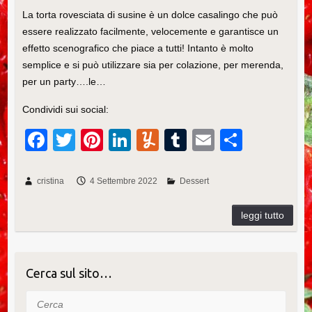
La torta rovesciata di susine è un dolce casalingo che può
essere realizzato facilmente, velocemente e garantisce un
effetto scenografico che piace a tutti! Intanto è molto
semplice e si può utilizzare sia per colazione, per merenda,
per un party….le…
Condividi sui social:
F
T
Pi
Li
Y
T
E
C
a
wi
nt
n
u
u
m
o
c
tt
er
k
m
m
ail
n
cristina
4 Settembre 2022
Dessert
e
er
e
e
m
bl
di
b
st
dI
ly
r
vi
o
n
di
o
Cerca sul sito…
k
Cerca