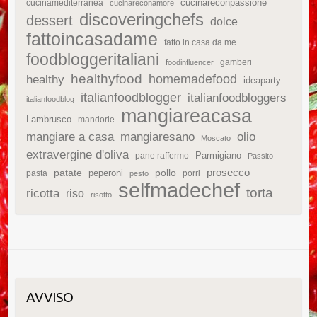
cucinareconpassione
cucinamediterranea
cucinareconamore
discoveringchefs
dessert
dolce
fattoincasadame
fatto in casa da me
foodbloggeritaliani
gamberi
foodinfluencer
healthyfood
homemadefood
healthy
ideaparty
italianfoodblogger
italianfoodbloggers
italianfoodblog
mangiareacasa
Lambrusco
mandorle
mangiare a casa
mangiaresano
olio
Moscato
extravergine d'oliva
Parmigiano
pane raffermo
Passito
patate
prosecco
peperoni
pollo
pasta
porri
pesto
selfmadechef
torta
ricotta
riso
risotto
AVVISO