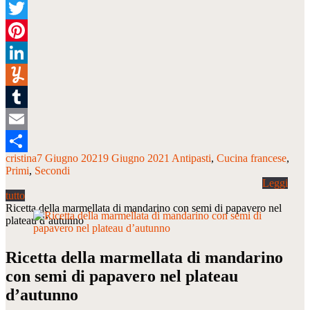
Facebook
Twitter
Pinterest
LinkedIn
Yummly
Tumblr
Email
cristina
7 Giugno 2021
9 Giugno 2021
Antipasti
Cucina francese
Condividi
Primi
Secondi
Ricetta della marmellata di mandarino con semi di papavero nel
plateau d’autunno
Ricetta della marmellata di mandarino
con semi di papavero nel plateau
d’autunno