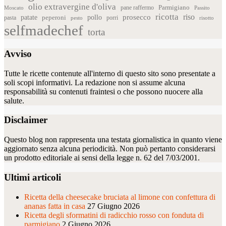
olio extravergine d'oliva
Parmigiano
pane raffermo
Moscato
Passito
ricotta
riso
patate
prosecco
pollo
pasta
peperoni
pesto
porri
risotto
selfmadechef
torta
Avviso
Tutte le ricette contenute all'interno di questo sito sono presentate a
soli scopi informativi. La redazione non si assume alcuna
responsabilità su contenuti fraintesi o che possono nuocere alla
salute.
Disclaimer
Questo blog non rappresenta una testata giornalistica in quanto viene
aggiornato senza alcuna periodicità. Non può pertanto considerarsi
un prodotto editoriale ai sensi della legge n. 62 del 7/03/2001.
Ultimi articoli
Ricetta della cheesecake bruciata al limone con confettura di
ananas fatta in casa
27 Giugno 2026
Ricetta degli sformatini di radicchio rosso con fonduta di
parmigiano
2 Giugno 2026