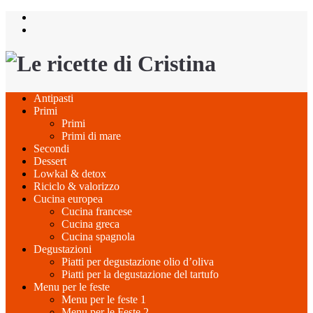
Salta
al
contenuto
Antipasti
Primi
Primi
Primi di mare
Secondi
Dessert
Lowkal & detox
Riciclo & valorizzo
Cucina europea
Cucina francese
Cucina greca
Cucina spagnola
Degustazioni
Piatti per degustazione olio d’oliva
Piatti per la degustazione del tartufo
Menu per le feste
Menu per le feste 1
Menu per le Feste 2