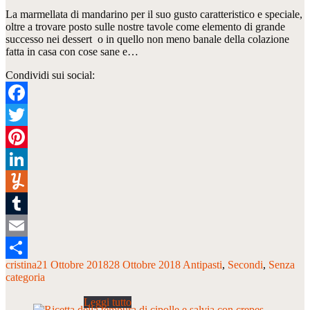
La marmellata di mandarino per il suo gusto caratteristico e speciale,
oltre a trovare posto sulle nostre tavole come elemento di grande
successo nei dessert o in quello non meno banale della colazione
fatta in casa con cose sane e…
Condividi sui social:
Facebook
Twitter
Pinterest
LinkedIn
Yummly
Tumblr
Email
cristina
21 Ottobre 2018
28 Ottobre 2018
Antipasti
Secondi
Senza
Condividi
categoria