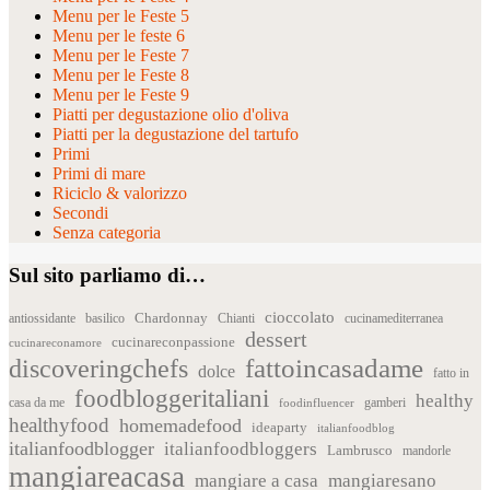
Menu per le Feste 5
Menu per le feste 6
Menu per le Feste 7
Menu per le Feste 8
Menu per le Feste 9
Piatti per degustazione olio d'oliva
Piatti per la degustazione del tartufo
Primi
Primi di mare
Riciclo & valorizzo
Secondi
Senza categoria
Sul sito parliamo di…
cioccolato
Chardonnay
antiossidante
basilico
Chianti
cucinamediterranea
dessert
cucinareconpassione
cucinareconamore
fattoincasadame
discoveringchefs
dolce
fatto in
foodbloggeritaliani
healthy
casa da me
foodinfluencer
gamberi
healthyfood
homemadefood
ideaparty
italianfoodblog
italianfoodblogger
italianfoodbloggers
Lambrusco
mandorle
mangiareacasa
mangiare a casa
mangiaresano