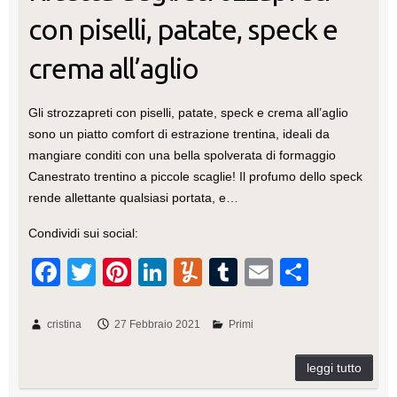
con piselli, patate, speck e
crema all’aglio
Gli strozzapreti con piselli, patate, speck e crema all’aglio
sono un piatto comfort di estrazione trentina, ideali da
mangiare conditi con una bella spolverata di formaggio
Canestrato trentino a piccole scaglie! Il profumo dello speck
rende allettante qualsiasi portata, e…
Condividi sui social:
F
T
Pi
Li
Y
T
E
C
a
wi
nt
n
u
u
m
o
c
tt
er
k
m
m
ail
n
cristina
27 Febbraio 2021
Primi
e
er
e
e
m
bl
di
b
st
dI
ly
r
vi