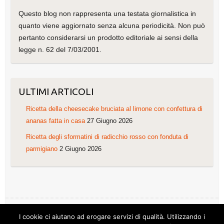
Questo blog non rappresenta una testata giornalistica in
quanto viene aggiornato senza alcuna periodicità. Non può
pertanto considerarsi un prodotto editoriale ai sensi della
legge n. 62 del 7/03/2001.
ULTIMI ARTICOLI
Ricetta della cheesecake bruciata al limone con confettura di
ananas fatta in casa
27 Giugno 2026
Ricetta degli sformatini di radicchio rosso con fonduta di
parmigiano
2 Giugno 2026
I cookie ci aiutano ad erogare servizi di qualità. Utilizzando i
Copyright © 2026
Le ricette di Cristina
. Tema di
Colorlib
Powered by