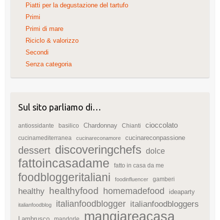
Piatti per la degustazione del tartufo
Primi
Primi di mare
Riciclo & valorizzo
Secondi
Senza categoria
Sul sito parliamo di…
cioccolato
Chardonnay
antiossidante
basilico
Chianti
cucinareconpassione
cucinamediterranea
cucinareconamore
discoveringchefs
dessert
dolce
fattoincasadame
fatto in casa da me
foodbloggeritaliani
gamberi
foodinfluencer
healthyfood
homemadefood
healthy
ideaparty
italianfoodblogger
italianfoodbloggers
italianfoodblog
mangiareacasa
Lambrusco
mandorle