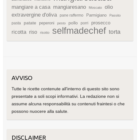
mangiare a casa
mangiaresano
olio
Moscato
extravergine d'oliva
Parmigiano
pane raffermo
Passito
patate
prosecco
peperoni
pollo
pasta
porri
pesto
selfmadechef
torta
ricotta
riso
risotto
AVVISO
Tutte le ricette contenute all'interno di questo sito sono
presentate a soli scopi informativi. La redazione non si
assume alcuna responsabilità su contenuti fraintesi o che
possono nuocere alla salute.
DISCLAIMER