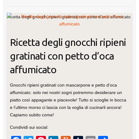
o
n
di
o
Ricetta degli gnocchi ripieni gratinati con petto d’oca affumicato
k
Ricetta degli gnocchi ripieni
gratinati con petto d’oca
affumicato
Gnocchi ripieni gratinati con mascarpone e petto d’oca
affumicato: solo nei nostri sogni potremmo desiderare un
piatto così appagante e piacevole! Tutto si scioglie in bocca
e l’ultimo morso ci lascia con la voglia di cucinarli ancora!
Capiamo subito come!
Condividi sui social: