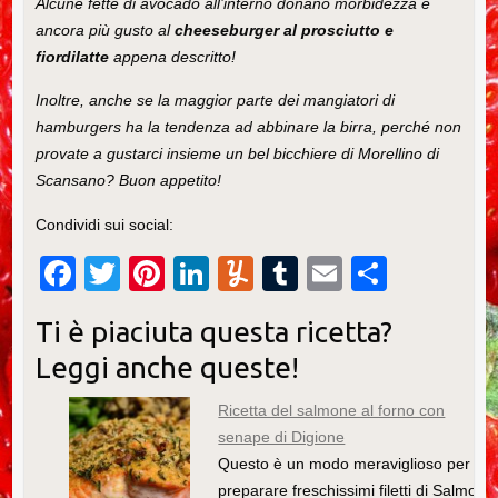
Alcune fette di avocado all’interno donano morbidezza e
ancora più gusto al
cheeseburger
al
prosciutto e
fiordilatte
appena descritto!
Inoltre, anche se la maggior parte dei mangiatori di
hamburgers ha la tendenza ad abbinare la birra, perché non
provate a gustarci insieme un bel bicchiere di Morellino di
Scansano? Buon appetito!
Condividi sui social:
F
T
Pi
Li
Y
T
E
C
a
wi
nt
n
u
u
m
o
Ti è piaciuta questa ricetta?
c
tt
er
k
m
m
ail
n
Leggi anche queste!
e
er
e
e
m
bl
di
b
st
dI
ly
r
vi
Ricetta del salmone al forno con
senape di Digione
o
n
di
Questo è un modo meraviglioso per
o
preparare freschissimi filetti di Salmone