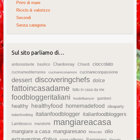
Primi di mare
Riciclo & valorizzo
Secondi
Senza categoria
Sul sito parliamo di…
cioccolato
Chardonnay
antiossidante
basilico
Chianti
cucinareconpassione
cucinamediterranea
cucinareconamore
discoveringchefs
dessert
dolce
fattoincasadame
fatto in casa da me
foodbloggeritaliani
gamberi
foodinfluencer
healthyfood
homemadefood
healthy
ideaparty
italianfoodblogger
italianfoodbloggers
italianfoodblog
mangiareacasa
Lambrusco
mandorle
mangiare a casa
mangiaresano
olio
Moscato
extravergine d'oliva
Parmigiano
pane raffermo
Passito