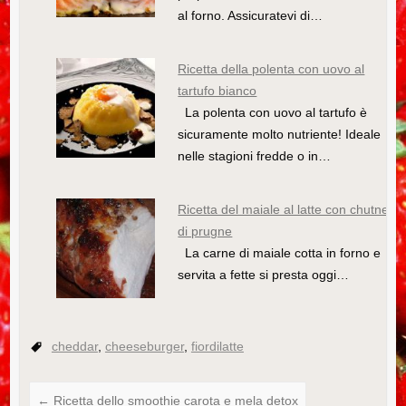
k
al forno. Assicuratevi di…
Ricetta della polenta con uovo al
tartufo bianco
La polenta con uovo al tartufo è
sicuramente molto nutriente! Ideale
nelle stagioni fredde o in…
Ricetta del maiale al latte con chutney
di prugne
La carne di maiale cotta in forno e
servita a fette si presta oggi…
cheddar
,
cheeseburger
,
fiordilatte
←
Ricetta dello smoothie carota e mela detox