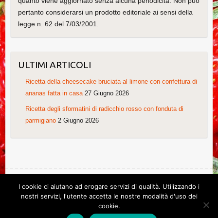
quanto viene aggiornato senza alcuna periodicità. Non può
pertanto considerarsi un prodotto editoriale ai sensi della
legge n. 62 del 7/03/2001.
ULTIMI ARTICOLI
Ricetta della cheesecake bruciata al limone con confettura di
ananas fatta in casa
27 Giugno 2026
Ricetta degli sformatini di radicchio rosso con fonduta di
parmigiano
2 Giugno 2026
I cookie ci aiutano ad erogare servizi di qualità. Utilizzando i
Copyright © 2026
Le ricette di Cristina
. Tema di
Colorlib
Powered by
nostri servizi, l'utente accetta le nostre modalità d'uso dei
WordPress
cookie.
Ricette di Cristina. Non copiare grazie!