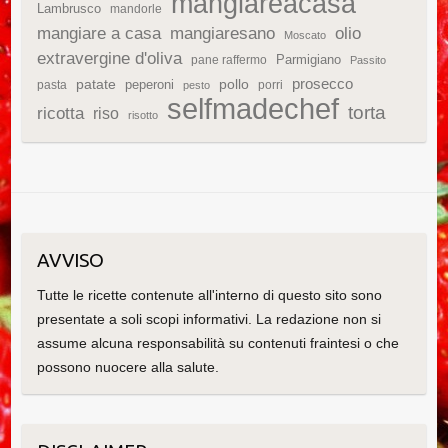
mangiareacasa
Lambrusco
mandorle
mangiare a casa
mangiaresano
olio
Moscato
extravergine d'oliva
Parmigiano
pane raffermo
Passito
patate
prosecco
peperoni
pollo
pasta
porri
pesto
selfmadechef
torta
ricotta
riso
risotto
AVVISO
Tutte le ricette contenute all'interno di questo sito sono
presentate a soli scopi informativi. La redazione non si
assume alcuna responsabilità su contenuti fraintesi o che
possono nuocere alla salute.