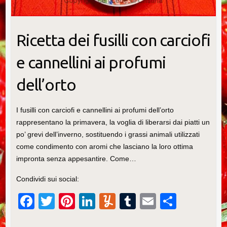
Ricetta dei fusilli con carciofi
e cannellini ai profumi
dell’orto
I fusilli con carciofi e cannellini ai profumi dell’orto
rappresentano la primavera, la voglia di liberarsi dai piatti un
po’ grevi dell’inverno, sostituendo i grassi animali utilizzati
come condimento con aromi che lasciano la loro ottima
impronta senza appesantire. Come…
Condividi sui social:
F
T
Pi
Li
Y
T
E
C
a
wi
nt
n
u
u
m
o