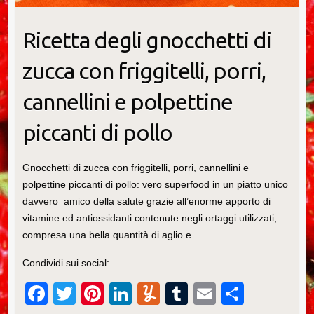
Ricetta degli gnocchetti di
zucca con friggitelli, porri,
cannellini e polpettine
piccanti di pollo
Gnocchetti di zucca con friggitelli, porri, cannellini e
polpettine piccanti di pollo: vero superfood in un piatto unico
davvero amico della salute grazie all’enorme apporto di
vitamine ed antiossidanti contenute negli ortaggi utilizzati,
compresa una bella quantità di aglio e…
Condividi sui social:
F
T
Pi
Li
Y
T
E
C