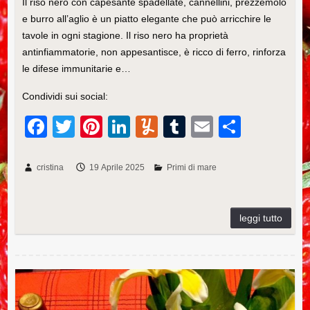
Il riso nero con capesante spadellate, cannellini, prezzemolo
e burro all’aglio è un piatto elegante che può arricchire le
tavole in ogni stagione. Il riso nero ha proprietà
antinfiammatorie, non appesantisce, è ricco di ferro, rinforza
le difese immunitarie e…
Condividi sui social:
F
T
Pi
Li
Y
T
E
C
a
wi
nt
n
u
u
m
o
c
tt
er
k
m
m
ail
n
cristina
19 Aprile 2025
Primi di mare
e
er
e
e
m
bl
di
b
st
dI
ly
r
vi
o
n
di
o
k
Ricetta dei fusilli con carciofi e cannellini ai profumi dell’orto