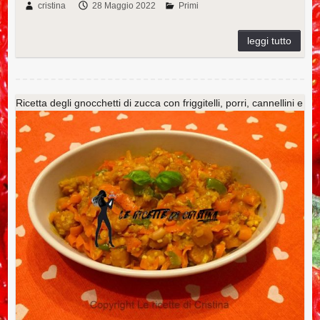
c
tt
er
k
m
m
ail
n
cristina
28 Maggio 2022
Primi
e
er
e
e
m
bl
di
b
st
dI
ly
r
vi
o
n
di
o
Ricetta degli gnocchetti di zucca con friggitelli, porri, cannellini e
k
polpettine piccanti di pollo