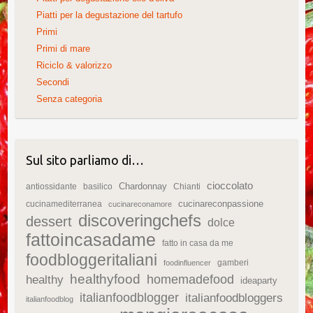
Piatti per la degustazione del tartufo
Primi
Primi di mare
Riciclo & valorizzo
Secondi
Senza categoria
Sul sito parliamo di…
cioccolato
Chardonnay
antiossidante
basilico
Chianti
cucinareconpassione
cucinamediterranea
cucinareconamore
discoveringchefs
dessert
dolce
fattoincasadame
fatto in casa da me
foodbloggeritaliani
gamberi
foodinfluencer
healthyfood
homemadefood
healthy
ideaparty
italianfoodblogger
italianfoodbloggers
italianfoodblog