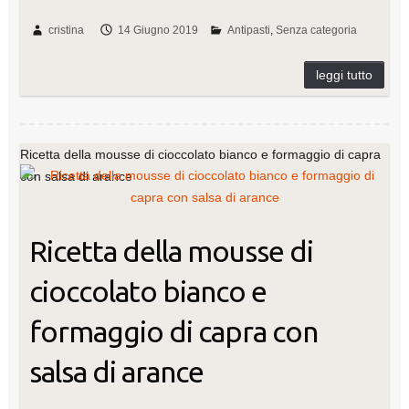
a
wi
nt
n
u
u
m
o
c
tt
er
k
m
m
ail
n
cristina
14 Giugno 2019
Antipasti
Senza categoria
e
er
e
e
m
bl
di
b
st
dI
ly
r
vi
o
n
di
o
Ricetta della mousse di cioccolato bianco e formaggio di capra
k
con salsa di arance
Ricetta della mousse di
cioccolato bianco e
formaggio di capra con
salsa di arance