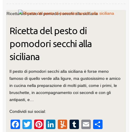
o
k
Ricetta del pesto di pomodori secchi alla siciliana
Ricetta del pesto di
pomodori secchi alla
siciliana
Il pesto di pomodori secchi alla siciliana è forse meno
famoso di quello verde alla ligure, ma gustosissimo e amico
in cucina nella preparazione di molti piatti, come i primi, le
bruschette, in accompagnamento coi secondi e con gli
antipasti, e…
Condividi sui social:
F
T
Pi
Li
Y
T
E
C