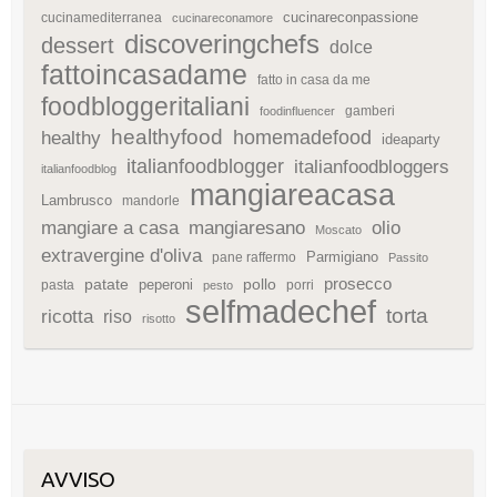
cucinareconpassione
cucinamediterranea
cucinareconamore
discoveringchefs
dessert
dolce
fattoincasadame
fatto in casa da me
foodbloggeritaliani
gamberi
foodinfluencer
healthyfood
homemadefood
healthy
ideaparty
italianfoodblogger
italianfoodbloggers
italianfoodblog
mangiareacasa
Lambrusco
mandorle
mangiare a casa
mangiaresano
olio
Moscato
extravergine d'oliva
Parmigiano
pane raffermo
Passito
patate
prosecco
peperoni
pollo
pasta
porri
pesto
selfmadechef
torta
ricotta
riso
risotto
AVVISO