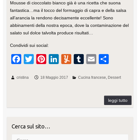
Mousse di cioccolato bianco già è una ricetta che suona
fantastica…ma il tocco del formaggio di capra e della salsa
all’arancia la rendono decisamente eccellente! Sono
abbinamenti della nostra epoca, dove la contaminazione del
salato sul dolce talvolta produce risultati…
Condividi sui social:
F
T
Pi
Li
Y
T
E
C
a
wi
nt
n
u
u
m
o
c
tt
er
k
m
m
ail
n
cristina
18 Maggio 2017
Cucina francese
Dessert
e
er
e
e
m
bl
di
b
st
dI
ly
r
vi
o
n
di
o
Cerca sul sito…
k
Cerca