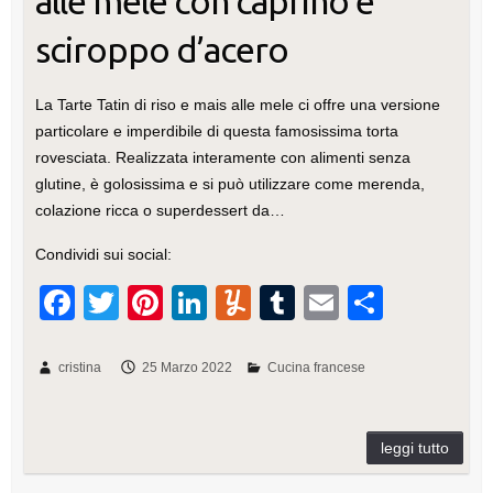
alle mele con caprino e
sciroppo d’acero
La Tarte Tatin di riso e mais alle mele ci offre una versione
particolare e imperdibile di questa famosissima torta
rovesciata. Realizzata interamente con alimenti senza
glutine, è golosissima e si può utilizzare come merenda,
colazione ricca o superdessert da…
Condividi sui social:
F
T
Pi
Li
Y
T
E
C
a
wi
nt
n
u
u
m
o
c
tt
er
k
m
m
ail
n
cristina
25 Marzo 2022
Cucina francese
e
er
e
e
m
bl
di
b
st
dI
ly
r
vi
o
n
di