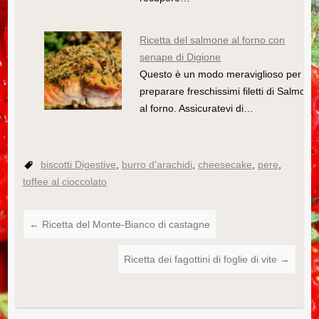
Ricetta del salmone al forno con
senape di Digione
Questo è un modo meraviglioso per
preparare freschissimi filetti di Salmone
al forno. Assicuratevi di…
biscotti Digestive
,
burro d'arachidi
,
cheesecake
,
pere
,
toffee al cioccolato
←
Ricetta del Monte-Bianco di castagne
Ricetta dei fagottini di foglie di vite
→