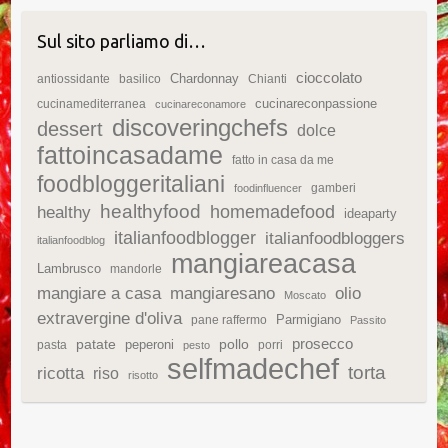
Sul sito parliamo di…
cioccolato
Chardonnay
antiossidante
basilico
Chianti
cucinareconpassione
cucinamediterranea
cucinareconamore
discoveringchefs
dessert
dolce
fattoincasadame
fatto in casa da me
foodbloggeritaliani
gamberi
foodinfluencer
healthyfood
homemadefood
healthy
ideaparty
italianfoodblogger
italianfoodbloggers
italianfoodblog
mangiareacasa
Lambrusco
mandorle
mangiare a casa
mangiaresano
olio
Moscato
extravergine d'oliva
Parmigiano
pane raffermo
Passito
patate
prosecco
peperoni
pollo
pasta
porri
pesto
selfmadechef
torta
ricotta
riso
risotto