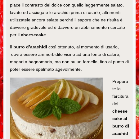
piace il contrasto del dolce con quello leggermente salato,
lavate ed asciugate le arachidi prima di usarle; altrimenti
utilizzatele ancora salate perché il sapore che ne risulta è
davvero gradevole ed è davvero un abbinamento ricercato
per il
cheesecake
.
Il
burro
d’arachidi
così ottenuto, al momento di usarlo,
dovrà essere ammorbidito vicino ad una fonte di calore,
magari a bagnomaria, ma non su un fornello, fino al punto di
poter essere spalmato agevolmente.
Prepara
te la
farcitura
del
cheese
cake al
burro di
arachid