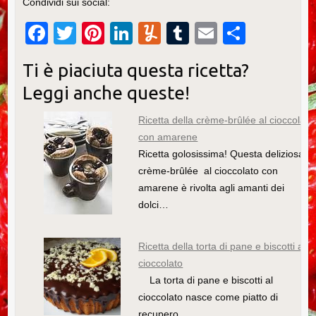
Condividi sui social:
F
T
Pi
Li
Y
T
E
C
a
wi
nt
n
u
u
m
o
Ti è piaciuta questa ricetta?
c
tt
er
k
m
m
ail
n
Leggi anche queste!
e
er
e
e
m
bl
di
b
st
dI
ly
r
vi
Ricetta della crème-brûlée al cioccolato
con amarene
o
n
di
Ricetta golosissima! Questa deliziosa
o
crème-brûlée al cioccolato con
k
amarene è rivolta agli amanti dei
dolci…
Ricetta della torta di pane e biscotti al
cioccolato
La torta di pane e biscotti al
cioccolato nasce come piatto di
recupero…