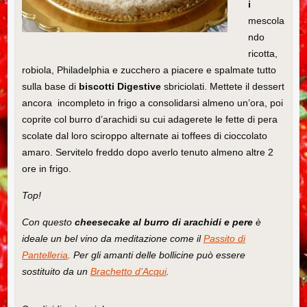
i
mescola
ndo
ricotta,
robiola, Philadelphia e zucchero a piacere e spalmate tutto
sulla base di
biscotti Digestive
sbriciolati. Mettete il dessert
ancora incompleto in frigo a consolidarsi almeno un’ora, poi
coprite col burro d’arachidi su cui adagerete le fette di pera
scolate dal loro sciroppo alternate ai toffees di cioccolato
amaro. Servitelo freddo dopo averlo tenuto almeno altre 2
ore in frigo.
Top!
Con questo
cheesecake al burro di arachidi e pere
è
ideale un bel vino da meditazione come il
Passito di
Pantelleria
. Per gli amanti delle bollicine può essere
sostituito da un
Brachetto d’Acqui
.