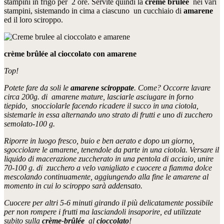
stampini in frigo per 2 ore. Servite quindi la
crème brûlée
nei vari
stampini, sistemando in cima a ciascuno un cucchiaio di
amarene
ed il loro sciroppo.
crème brûlée
al c
ioccolato con amarene
Top!
Potete fare da soli le
amarene sciroppate
. Come? Occorre lavare
circa 200g. di amarene mature, lasciarle asciugare in forno
tiepido, snocciolarle facendo ricadere il succo in una ciotola,
sistemarle in essa alternando uno strato
di frutti e uno di zucchero
semolato-100 g.
Riporre in luogo fresco, buio e ben aerato e dopo un giorno,
sgocciolare le amarene, tenendole da parte in una ciotola. Versare il
liquido di macerazione zuccherato in una pentola di acciaio, unire
70-100 g. di zucchero a velo vanigliato e cuocere a fiamma dolce
mescolando continuamente, aggiungendo alla fine le amarene al
momento in cui lo sciroppo sarà addensato.
Cuocere per altri 5-6 minuti girando il più delicatamente possibile
per non rompere i frutti ma lasciandoli insaporire, ed utilizzate
subito sulla
crème-brûlée
al
cioccolato
!