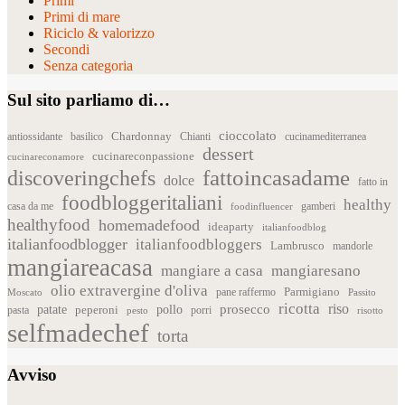
Primi
Primi di mare
Riciclo & valorizzo
Secondi
Senza categoria
Sul sito parliamo di…
cioccolato
Chardonnay
antiossidante
basilico
Chianti
cucinamediterranea
dessert
cucinareconpassione
cucinareconamore
fattoincasadame
discoveringchefs
dolce
fatto in
foodbloggeritaliani
healthy
casa da me
foodinfluencer
gamberi
healthyfood
homemadefood
ideaparty
italianfoodblog
italianfoodblogger
italianfoodbloggers
Lambrusco
mandorle
mangiareacasa
mangiare a casa
mangiaresano
olio extravergine d'oliva
Parmigiano
pane raffermo
Moscato
Passito
ricotta
riso
patate
prosecco
pollo
pasta
peperoni
pesto
porri
risotto
selfmadechef
torta
Avviso