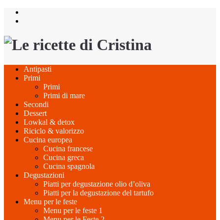
Salta
al
contenuto
Antipasti
Primi
Primi
Primi di mare
Secondi
Dessert
Lowkal & detox
Riciclo & valorizzo
Cucina europea
Cucina francese
Cucina greca
Cucina spagnola
Degustazioni
Piatti per degustazione olio d’oliva
Piatti per la degustazione del tartufo
Menu per le feste
Menu per le feste 1
Menu per le Feste 2