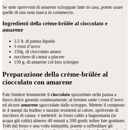
Se siete sprovvisti di amarene sciroppate fatte in casa, potete usare
quelle di una nota marca in commercio.
Ingredienti della crème-brûlée al cioccolato e
amarene
1/2 lt. di panna liquida
3 rossi d’uovo
150g. di cioccolato amaro
zucchero di canna a piacere
150 g. di amarene col loro sciroppo
Preparazione della
crème-brûlée
al
cioccolato con amarene
Fate fondere lentamente il
cioccolato
spezzettato nella panna a
fuoco dolce girando continuamente; al termine unite i rossi d’uovo
ed alcune
amarene
sgocciolate dallo sciroppo. Mettete il composto
in 4 stampi da budino o tazzine resistenti al calore, spolverate di
zucchero di canna e metteteli in forno caldo a bagnomaria (in
acqua già calda) almeno 40 minuti a 200 gradi; infine fate gratinare.
Tolti dal forno e una volta intiepiditi, ponete a raffreddare gli