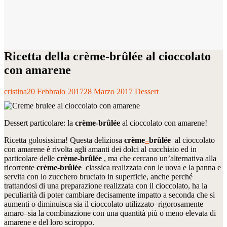
Ricetta della crème-brûlée al cioccolato
con amarene
cristina
20 Febbraio 2017
28 Marzo 2017
Dessert
Dessert particolare: la
crème-brûlée
al cioccolato con amarene!
Ricetta golosissima! Questa deliziosa
cr
è
me
–
brûlée
al cioccolato
con amarene è rivolta agli amanti dei dolci al cucchiaio ed in
particolare delle
crème-brûlée
, ma che cercano un’alternativa alla
ricorrente
crème-brûlée
classica realizzata con le uova e la panna e
servita con lo zucchero bruciato in superficie, anche perché
trattandosi di una preparazione realizzata con il cioccolato, ha la
peculiarità di poter cambiare decisamente impatto a seconda che si
aumenti o diminuisca sia il cioccolato utilizzato–rigorosamente
amaro–sia la combinazione con una quantità più o meno elevata di
amarene e del loro sciroppo.