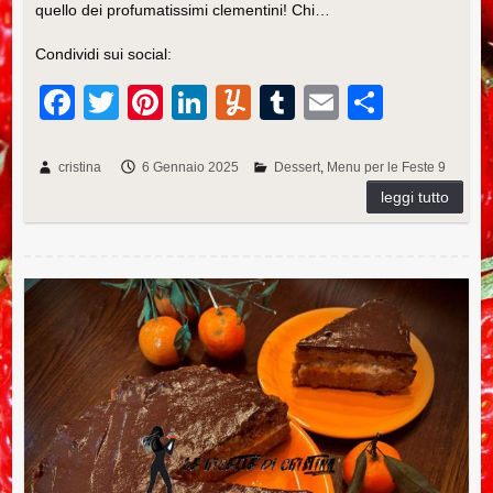
quello dei profumatissimi clementini! Chi…
Condividi sui social:
F
T
Pi
Li
Y
T
E
C
a
wi
nt
n
u
u
m
o
c
tt
er
k
m
m
ail
n
cristina
6 Gennaio 2025
Dessert
Menu per le Feste 9
e
er
e
e
m
bl
di
b
st
dI
ly
r
vi
o
n
di
Ricetta della torta Fiesta di riso e avena
o
k