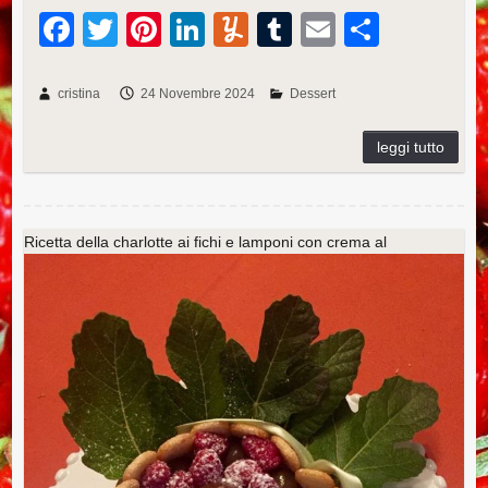
F
T
Pi
Li
Y
T
E
C
a
wi
nt
n
u
u
m
o
c
tt
er
k
m
m
ail
n
cristina
24 Novembre 2024
Dessert
e
er
e
e
m
bl
di
b
st
dI
ly
r
vi
o
n
di
o
Ricetta della charlotte ai fichi e lamponi con crema al
k
bergamotto