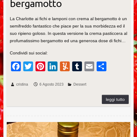
bergamotto
La Charlotte ai fichi e lamponi con crema al bergamotto è un
semifreddo fantastico che piace per la sua morbidezza ed il
suo ripieno goloso. In questa versione la crema pasticcera al
profumatissimo bergamotto ed una generosa dose di fichi…
Condividi sui social:
F
T
Pi
Li
Y
T
E
C
a
wi
nt
n
u
u
m
o
c
tt
er
k
m
m
ail
n
cristina
6 Agosto 2023
Dessert
e
er
e
e
m
bl
di
b
st
dI
ly
r
vi
o
n
di
o
Ricetta del cremoncello di clementini
k