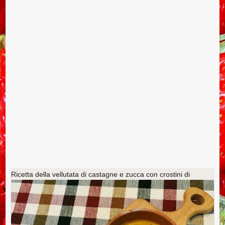
Ricetta della vellutata di castagne e zucca con crostini di
stracotto di maiale ai semi di finocchio