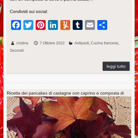
Condividi sui social:
F
T
Pi
Li
Y
T
E
C
a
wi
nt
n
u
u
m
o
c
tt
er
k
m
m
ail
n
cristina
7 Ottobre 2022
Antipasti
Cucina francese
Secondi
e
er
e
e
m
bl
di
b
st
dI
ly
r
vi
o
n
di
o
k
Ricetta dei pancakes di castagne con caprino e composta di
more