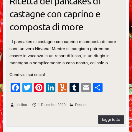
Ricetta dei pancakes di
castagne con caprino e
composta di more
I pancakes di castagne con caprino e composta di more
sono un vero Nirvana! Mentre si mangiano potremmo
essere in vacanza in un resort di lusso, in un rifugio in
montagna o semplicemente a casa nostra, col sole o…
Condividi sui social:
F
T
Pi
Li
Y
T
E
C
a
wi
nt
n
u
u
m
o
c
tt
er
k
m
m
ail
n
cristina
1 Dicembre 2020
Dessert
e
er
e
e
m
bl
di
b
st
dI
ly
r
vi