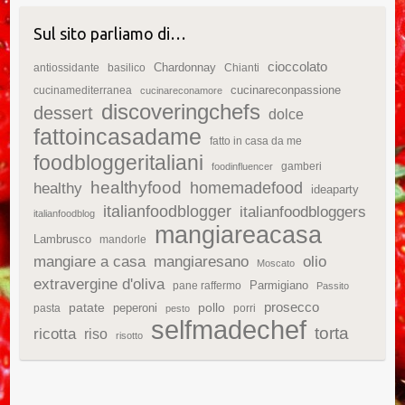
Sul sito parliamo di…
cioccolato
Chardonnay
antiossidante
basilico
Chianti
cucinareconpassione
cucinamediterranea
cucinareconamore
discoveringchefs
dessert
dolce
fattoincasadame
fatto in casa da me
foodbloggeritaliani
gamberi
foodinfluencer
healthyfood
homemadefood
healthy
ideaparty
italianfoodblogger
italianfoodbloggers
italianfoodblog
mangiareacasa
Lambrusco
mandorle
mangiare a casa
mangiaresano
olio
Moscato
extravergine d'oliva
Parmigiano
pane raffermo
Passito
patate
prosecco
peperoni
pollo
pasta
porri
pesto
selfmadechef
torta
ricotta
riso
risotto