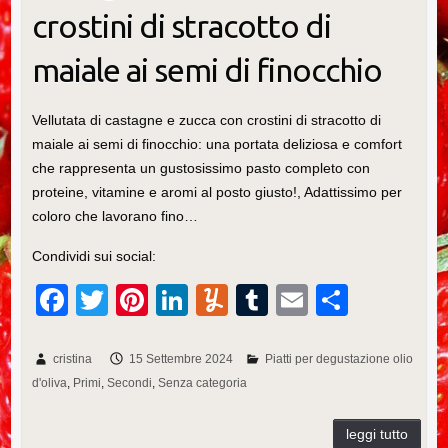
crostini di stracotto di
maiale ai semi di finocchio
Vellutata di castagne e zucca con crostini di stracotto di
maiale ai semi di finocchio: una portata deliziosa e comfort
che rappresenta un gustosissimo pasto completo con
proteine, vitamine e aromi al posto giusto!, Adattissimo per
coloro che lavorano fino…
Condividi sui social:
F
T
Pi
Li
Y
T
E
C
a
wi
nt
n
u
u
m
o
c
tt
er
k
m
m
ail
n
cristina
15 Settembre 2024
Piatti per degustazione olio
d'oliva
Primi
Secondi
Senza categoria
e
er
e
e
m
bl
di
b
st
dI
ly
r
vi