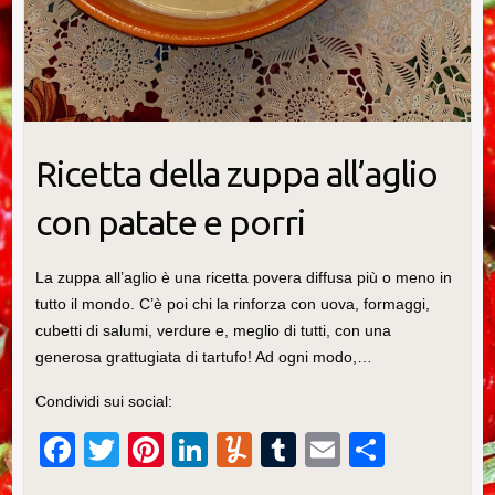
Ricetta della zuppa all’aglio
con patate e porri
La zuppa all’aglio è una ricetta povera diffusa più o meno in
tutto il mondo. C’è poi chi la rinforza con uova, formaggi,
cubetti di salumi, verdure e, meglio di tutti, con una
generosa grattugiata di tartufo! Ad ogni modo,…
Condividi sui social:
F
T
Pi
Li
Y
T
E
C
a
wi
nt
n
u
u
m
o