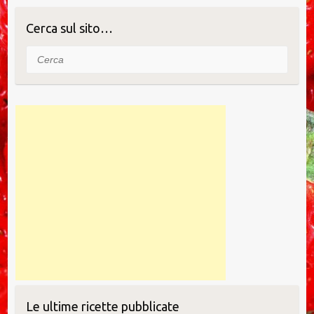
o
n
di
o
Cerca sul sito…
k
Cerca
Le ultime ricette pubblicate