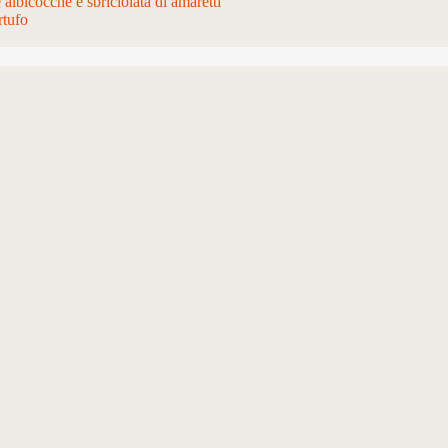
e albicocche e sbriciolata di amaretti
rtufo