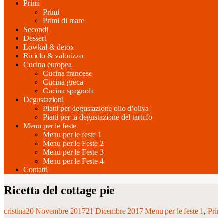
Primi
Primi
Primi di mare
Secondi
Dessert
Lowkal & detox
Riciclo & valorizzo
Cucina europea
Cucina francese
Cucina greca
Cucina spagnola
Degustazioni
Piatti per degustazione olio d’oliva
Piatti per la degustazione del tartufo
Menu per le feste
Menu per le feste 1
Menu per le Feste 2
Menu per le Feste 3
Menu per le Feste 4
Contatti
Ricetta del cottage pie
cristina
20 Novembre 2017
21 Dicembre 2017
Menu per le feste 1
Pri