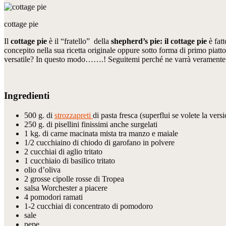
cottage pie
Il
cottage pie
è il “fratello” della
shepherd’s pie: il cottage pie
è fat
concepito nella sua ricetta originale oppure sotto forma di primo piatt
versatile? In questo modo…….! Seguitemi perché ne varrà veramente 
Ingredienti
500 g. di
strozzapreti
di pasta fresca (superflui se volete la vers
250 g. di pisellini finissimi anche surgelati
1 kg. di carne macinata mista tra manzo e maiale
1/2 cucchiaino di chiodo di garofano in polvere
2 cucchiai di aglio tritato
1 cucchiaio di basilico tritato
olio d’oliva
2 grosse cipolle rosse di Tropea
salsa Worchester a piacere
4 pomodori ramati
1-2 cucchiai di concentrato di pomodoro
sale
pepe