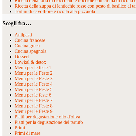
Ricetta della torta di cioccolato e nocciole con crema di ricotta 
Ricetta della zuppa di lenticchie rosse con pesto di basilico al ta
Tortini di cavolfiore e ricotta alla pizzaiola
Scegli fra…
Antipasti
Cucina francese
Cucina greca
Cucina spagnola
Dessert
Lowkal & detox
Menu per le feste 1
Menu per le Feste 2
Menu per le Feste 3
Menu per le Feste 4
Menu per le Feste 5
Menu per le feste 6
Menu per le Feste 7
Menu per le Feste 8
Menu per le Feste 9
Piatti per degustazione olio d'oliva
Piatti per la degustazione del tartufo
Primi
Primi di mare