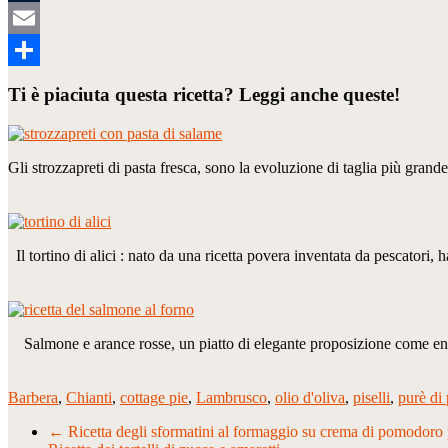
Tumblr
Email
Condividi
Ti è piaciuta questa ricetta? Leggi anche queste!
Gli strozzapreti di pasta fresca, sono la evoluzione di taglia più grand
Il tortino di alici : nato da una ricetta povera inventata da pescatori,
Salmone e arance rosse, un piatto di elegante proposizione come en
Barbera
,
Chianti
,
cottage pie
,
Lambrusco
,
olio d'oliva
,
piselli
,
purè di 
←
Ricetta degli sformatini al formaggio su crema di pomodoro 