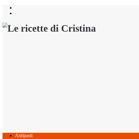
Salta
al
contenuto
Antipasti