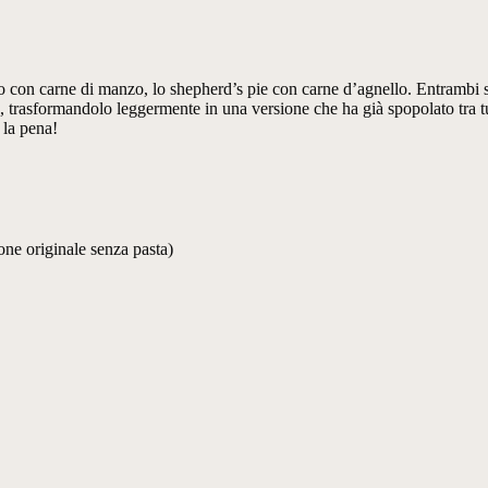
to con carne di manzo, lo shepherd’s pie con carne d’agnello. Entrambi s
o, trasformandolo leggermente in una versione che ha già spopolato tra tu
la pena!
ione originale senza pasta)