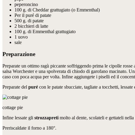
peperoncino
100 g. di Cheddar grattugiato (o Emmenthal)
Per il puré di patate
500 g. di patate
2 bicchieri di latte
100 g. di Emmenthal grattugiato
1 uovo
sale
Preparazione
Preparate un ottimo ragù piccante soffriggendo prima le cipolle rosse af
salsa Worchester e una spolverata di chiodo di garofano macinato. Una 
caso con poca acqua per volta. Infine aggiungete i piselli ed il conce
Preparate del
puré
con le patate sbucciate, tagliate a tocchetti, lessate e
cottage pie
Infine lessate gli
strozzapreti
molto al dente, scolateli e gettateli nell
Preriscaldate il forno a 180°.