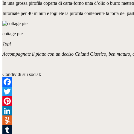
In una grossa pirofila coperta di carta-forno unta d’olio o burro mettete 
Infornate per 40 minuti e togliete la pirofila contenente la torta del pa
cottage pie
Top!
Accompagnate il piatto con un deciso Chianti Classico, ben maturo
Condividi sui social:
Facebook
Twitter
Pinterest
LinkedIn
Yummly