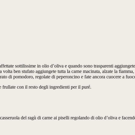
fettate sottilissime in olio d’oliva e quando sono trasparenti aggiungete 
volta ben stufato aggiungete tutta la carne macinata, alzate la fiamma, 
ntrato di pomodoro, regolate di peperoncino e fate ancora cuocere a fuoc
 frullate con il resto degli ingredienti per il puré.
a casseruola del ragù di carne ai piselli regolando di olio d’oliva e facen