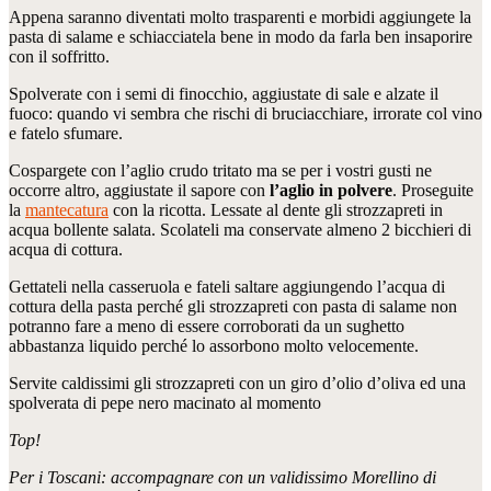
Appena saranno diventati molto trasparenti e morbidi aggiungete la
pasta di salame e schiacciatela bene in modo da farla ben insaporire
con il soffritto.
Spolverate con i semi di finocchio, aggiustate di sale e alzate il
fuoco: quando vi sembra che rischi di bruciacchiare, irrorate col vino
e fatelo sfumare.
Cospargete con l’aglio crudo tritato ma se per i vostri gusti ne
occorre altro, aggiustate il sapore con
l’aglio in polvere
. Proseguite
la
mantecatura
con la ricotta. Lessate al dente gli strozzapreti in
acqua bollente salata. Scolateli ma conservate almeno 2 bicchieri di
acqua di cottura.
Gettateli nella casseruola e fateli saltare aggiungendo l’acqua di
cottura della pasta perché gli strozzapreti con pasta di salame non
potranno fare a meno di essere corroborati da un sughetto
abbastanza liquido perché lo assorbono molto velocemente.
Servite caldissimi gli strozzapreti con un giro d’olio d’oliva ed una
spolverata di pepe nero macinato al momento
Top!
Per i Toscani: accompagnare con un validissimo Morellino di