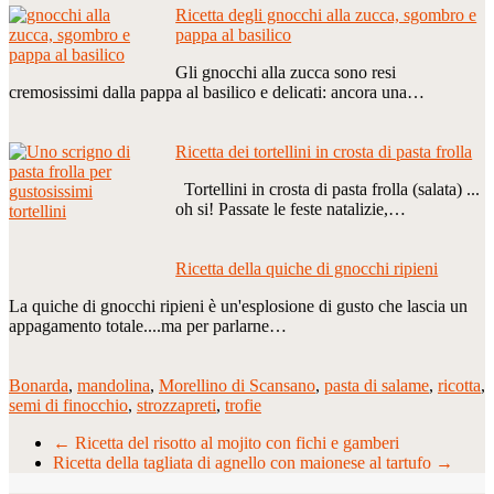
Ricetta degli gnocchi alla zucca, sgombro e
pappa al basilico
Gli gnocchi alla zucca sono resi
cremosissimi dalla pappa al basilico e delicati: ancora una…
Ricetta dei tortellini in crosta di pasta frolla
Tortellini in crosta di pasta frolla (salata) ...
oh si! Passate le feste natalizie,…
Ricetta della quiche di gnocchi ripieni
La quiche di gnocchi ripieni è un'esplosione di gusto che lascia un
appagamento totale....ma per parlarne…
Bonarda
,
mandolina
,
Morellino di Scansano
,
pasta di salame
,
ricotta
,
semi di finocchio
,
strozzapreti
,
trofie
←
Ricetta del risotto al mojito con fichi e gamberi
Ricetta della tagliata di agnello con maionese al tartufo
→