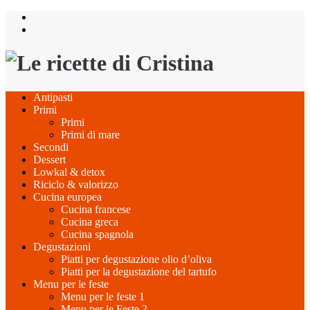
Salta
al
contenuto
Antipasti
Primi
Primi
Primi di mare
Secondi
Dessert
Lowkal & detox
Riciclo & valorizzo
Cucina europea
Cucina francese
Cucina greca
Cucina spagnola
Degustazioni
Piatti per degustazione olio d’oliva
Piatti per la degustazione del tartufo
Menu per le feste
Menu per le feste 1
Menu per le Feste 2