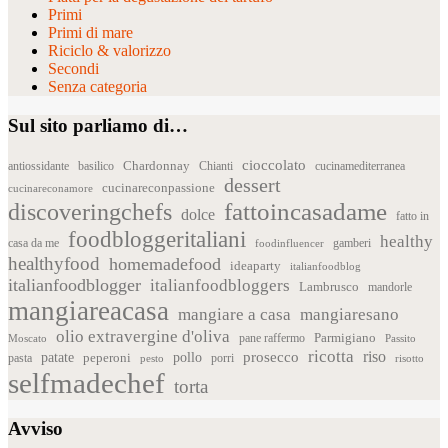
Primi
Primi di mare
Riciclo & valorizzo
Secondi
Senza categoria
Sul sito parliamo di…
cioccolato
Chardonnay
antiossidante
basilico
Chianti
cucinamediterranea
dessert
cucinareconpassione
cucinareconamore
fattoincasadame
discoveringchefs
dolce
fatto in
foodbloggeritaliani
healthy
casa da me
foodinfluencer
gamberi
healthyfood
homemadefood
ideaparty
italianfoodblog
italianfoodblogger
italianfoodbloggers
Lambrusco
mandorle
mangiareacasa
mangiare a casa
mangiaresano
olio extravergine d'oliva
Parmigiano
pane raffermo
Moscato
Passito
ricotta
riso
patate
prosecco
pollo
pasta
peperoni
pesto
porri
risotto
selfmadechef
torta
Avviso