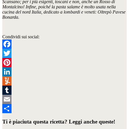
Scansano; per i più esigenti, toscani e non, anche un Rosso di
Montalcino! Infine, poiché la pasta salame è molto usata nella
cucina del nord Italia, dedicato a lombardi e veneti: Oltrepò Pavese
Bonarda.
Condividi sui social:
Facebook
Twitter
Pinterest
LinkedIn
Yummly
Tumblr
Email
Condividi
Ti è piaciuta questa ricetta? Leggi anche queste!