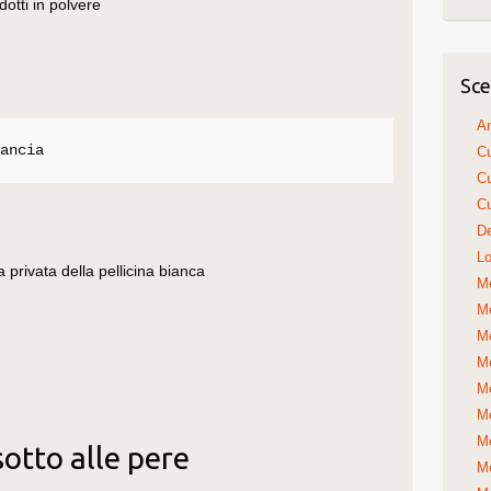
dotti in polvere
Sce
An
rancia
Cu
Cu
Cu
De
Lo
a privata della pellicina bianca
Me
Me
Me
Me
Me
Me
Me
sotto alle pere
Me