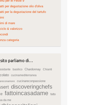
nu per le Feste 9
atti per degustazione olio d'oliva
atti per la degustazione del tartufo
imi
imi di mare
ciclo & valorizzo
econdi
nza categoria
 sito parliamo di…
Chardonnay
ssidante
basilico
Chianti
colato
cucinamediterranea
cucinareconpassione
nareconamore
discoveringchefs
ssert
fattoincasadame
ce
fatto
asa da me