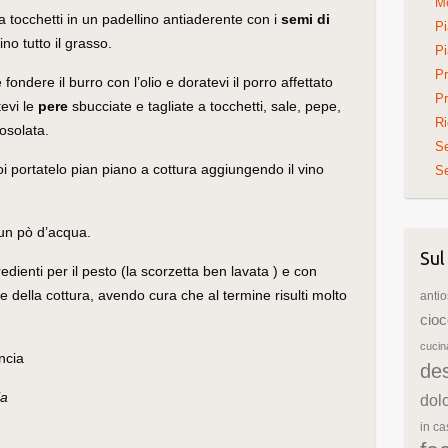
Me
a tocchetti in un padellino antiaderente con i
semi di
Pi
no tutto il grasso.
Pi
Pr
 fondere il burro con l’olio e doratevi il porro affettato
Pr
evi le
pere
sbucciate e tagliate a tocchetti, sale, pepe,
Ri
osolata.
S
poi portatelo pian piano a cottura aggiungendo il vino
Se
, un pò d’acqua.
Sul
edienti per il pesto (la scorzetta ben lavata ) e con
ne della cottura, avendo cura che al termine risulti molto
antio
cioc
cuci
de
ia
dol
in c