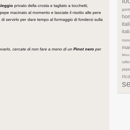
fo
aleggio
privato della crosta e tagliato a tocchetti,
gamb
epe macinato al momento e lasciate il risotto alle pere
ho
 di servirlo per dare tempo al formaggio di fondersi sulla
ita
ita
mand
man
rovarlo, cercate di non fare a meno di un
Pinot nero
per
Mosc
raffe
pepe
rico
s