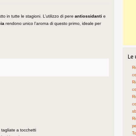
to in tutte le stagioni. L’utilizzo di pere
antiossidanti
e
cia
rendono unico l’aroma di questo primo, ideale per
Le 
Ri
co
Ri
co
Ri
co
sb
Ri
pe
 tagliate a tocchetti
To