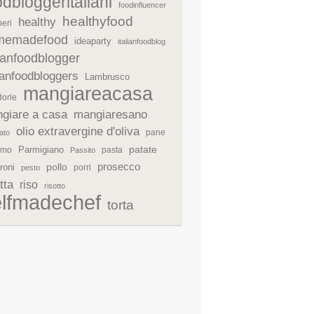
odbloggeritaliani
foodinfluencer
healthyfood
healthy
eri
memadefood
ideaparty
italianfoodblog
lianfoodblogger
lianfoodbloggers
Lambrusco
mangiareacasa
orle
giare a casa
mangiaresano
olio extravergine d'oliva
pane
ato
patate
Parmigiano
rmo
pasta
Passito
prosecco
roni
pollo
porri
pesto
tta
riso
risotto
elfmadechef
torta