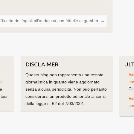
Ricetta dei fagioli all’andalusa con frittelle di gamberi
→
DISCLAIMER
ULT
Questo blog non rappresenta una testata
Ric
i
giornalistica in quanto viene aggiornato
con
me
senza alcuna periodicità. Non può pertanto
Gi
tesi
considerarsi un prodotto editoriale ai sensi
Ric
della legge n. 62 del 7/03/2001.
con