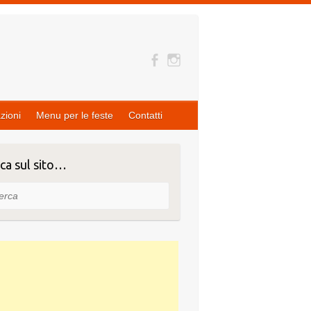
zioni
Menu per le feste
Contatti
ca sul sito…
ca