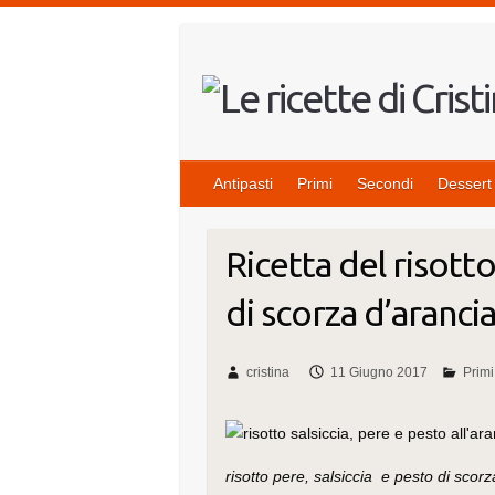
Salta
al
contenuto
Antipasti
Primi
Secondi
Dessert
Ricetta del risotto
di scorza d’aranci
cristina
11 Giugno 2017
Primi
risotto pere, salsiccia e pesto di scorz