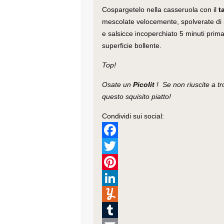
Cospargetelo nella casseruola con il
t
mescolate velocemente, spolverate di p
e salsicce incoperchiato 5 minuti prima
superficie bollente.
Top!
Osate un
Picolit
! Se non riuscite a t
questo squisito piatto!
Condividi sui social:
F
a
T
c
w
P
e
i
i
L
b
t
n
i
Y