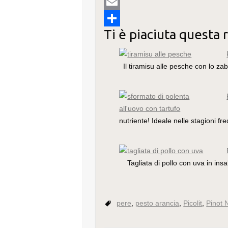
o
t
t
n
u
T
o
e
e
k
m
u
E
Ti è piaciuta questa 
k
r
r
e
m
m
m
C
e
d
l
b
a
o
Il tiramisu alle pesche con lo zab
s
I
y
l
i
n
t
n
r
l
d
i
v
nutriente! Ideale nelle stagioni f
i
d
Tagliata di pollo con uva in ins
i
pere
,
pesto arancia
,
Picolit
,
Pinot 