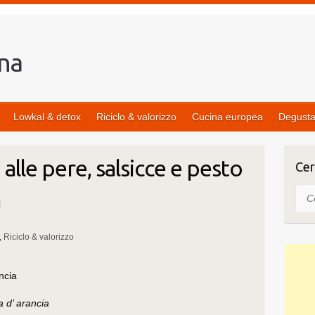
Lowkal & detox
Riciclo & valorizzo
Cucina europea
Degusta
 alle pere, salsicce e pesto
Cer
a
Cer
Riciclo & valorizzo
a d’ arancia