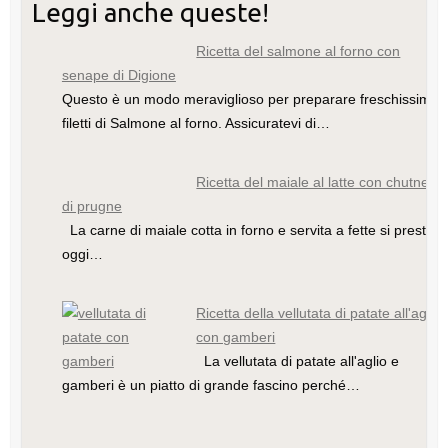
Leggi anche queste!
e
er
e
e
m
bl
di
b
st
dI
ly
r
vi
Ricetta del salmone al forno con
senape di Digione
o
n
di
Questo è un modo meraviglioso per preparare freschissimi
o
filetti di Salmone al forno. Assicuratevi di…
k
Ricetta del maiale al latte con chutney
di prugne
La carne di maiale cotta in forno e servita a fette si presta
oggi…
Ricetta della vellutata di patate all'aglio
con gamberi
La vellutata di patate all'aglio e
gamberi è un piatto di grande fascino perché…