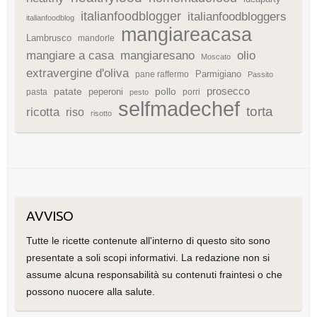
italianfoodblogger
italianfoodbloggers
italianfoodblog
mangiareacasa
Lambrusco
mandorle
mangiare a casa
mangiaresano
olio
Moscato
extravergine d'oliva
Parmigiano
pane raffermo
Passito
patate
prosecco
peperoni
pollo
pasta
porri
pesto
selfmadechef
torta
ricotta
riso
risotto
AVVISO
Tutte le ricette contenute all'interno di questo sito sono
presentate a soli scopi informativi. La redazione non si
assume alcuna responsabilità su contenuti fraintesi o che
possono nuocere alla salute.