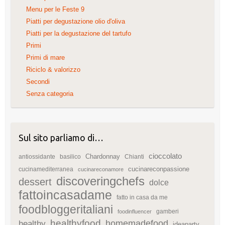
Menu per le Feste 9
Piatti per degustazione olio d'oliva
Piatti per la degustazione del tartufo
Primi
Primi di mare
Riciclo & valorizzo
Secondi
Senza categoria
Sul sito parliamo di…
cioccolato
Chardonnay
antiossidante
basilico
Chianti
cucinareconpassione
cucinamediterranea
cucinareconamore
discoveringchefs
dessert
dolce
fattoincasadame
fatto in casa da me
foodbloggeritaliani
gamberi
foodinfluencer
healthyfood
homemadefood
healthy
ideaparty