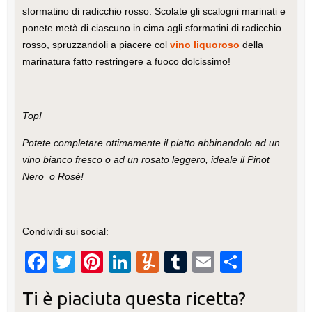
sformatino di radicchio rosso. Scolate gli scalogni marinati e
ponete metà di ciascuno in cima agli sformatini di radicchio
rosso, spruzzandoli a piacere col
vino liquoroso
della
marinatura fatto restringere a fuoco dolcissimo!
Top!
Potete completare ottimamente il piatto abbinandolo ad un
vino bianco fresco o ad un rosato leggero, ideale il Pinot
Nero o Rosé!
Condividi sui social:
F
T
Pi
Li
Y
T
E
C
a
wi
nt
n
u
u
m
o
Ti è piaciuta questa ricetta?
c
tt
er
k
m
m
ail
n