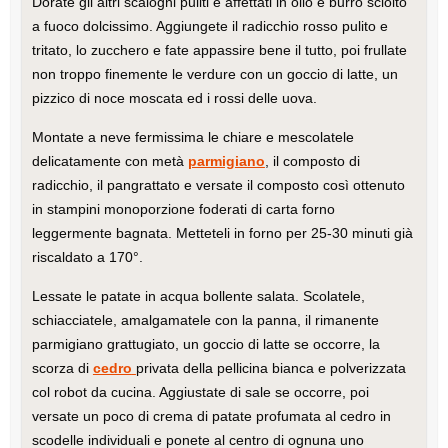
Dorate gli altri scalogni puliti e affettati in olio e burro sciolto
a fuoco dolcissimo. Aggiungete il radicchio rosso pulito e
tritato, lo zucchero e fate appassire bene il tutto, poi frullate
non troppo finemente le verdure con un goccio di latte, un
pizzico di noce moscata ed i rossi delle uova.
Montate a neve fermissima le chiare e mescolatele
delicatamente con metà
parmigiano
, il composto di
radicchio, il pangrattato e versate il composto così ottenuto
in stampini monoporzione foderati di carta forno
leggermente bagnata. Metteteli in forno per 25-30 minuti già
riscaldato a 170°.
Lessate le patate in acqua bollente salata. Scolatele,
schiacciatele, amalgamatele con la panna, il rimanente
parmigiano grattugiato, un goccio di latte se occorre, la
scorza di
cedro
privata della pellicina bianca e polverizzata
col robot da cucina. Aggiustate di sale se occorre, poi
versate un poco di crema di patate profumata al cedro in
scodelle individuali e ponete al centro di ognuna uno