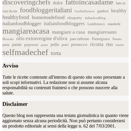
fattoincasadame
discoveringchefs
dolce
fatto in
foodbloggeritaliani
healthy
casa da me
foodinfluencer
gamberi
healthyfood
homemadefood
ideaparty
italianfoodblog
italianfoodblogger
italianfoodbloggers
Lambrusco
mandorle
mangiareacasa
mangiare a casa
mangiaresano
olio extravergine d'oliva
Parmigiano
pane raffermo
Moscato
Passito
ricotta
riso
patate
prosecco
pollo
pasta
peperoni
pesto
porri
risotto
selfmadechef
torta
Avviso
Tutte le ricette contenute all'interno di questo sito sono presentate a
soli scopi informativi. La redazione non si assume alcuna
responsabilità su contenuti fraintesi o che possono nuocere alla
salute.
Disclaimer
Questo blog non rappresenta una testata giornalistica in quanto viene
aggiornato senza alcuna periodicità. Non può pertanto considerarsi
un prodotto editoriale ai sensi della legge n. 62 del 7/03/2001.