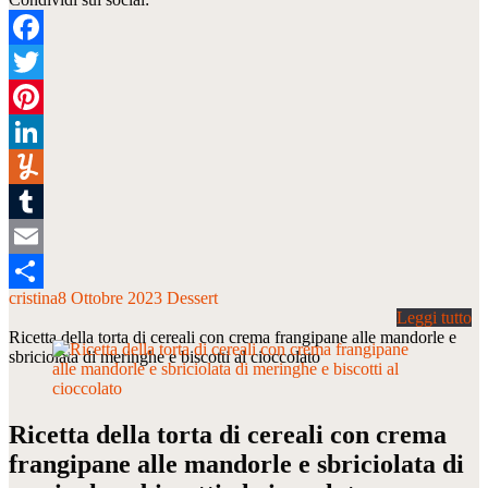
Facebook
Twitter
Pinterest
LinkedIn
Yummly
Tumblr
Email
cristina
8 Ottobre 2023
Dessert
Condividi
Ricetta della torta di cereali con crema frangipane alle mandorle e
sbriciolata di meringhe e biscotti al cioccolato
Ricetta della torta di cereali con crema
frangipane alle mandorle e sbriciolata di