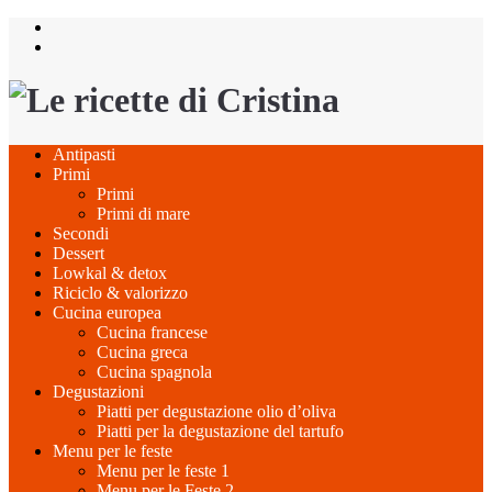
Salta
al
contenuto
Antipasti
Primi
Primi
Primi di mare
Secondi
Dessert
Lowkal & detox
Riciclo & valorizzo
Cucina europea
Cucina francese
Cucina greca
Cucina spagnola
Degustazioni
Piatti per degustazione olio d’oliva
Piatti per la degustazione del tartufo
Menu per le feste
Menu per le feste 1
Menu per le Feste 2