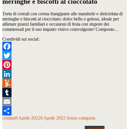
meringhe e biscotti al cioccolato
Torta di cereali con crema frangipane alle mandorle e sbriciolata di
meringhe e biscotti al cioccolato: dolce bello e goloso, ideale per
allietare pranzi familiari e occasioni di festa con stupore dei
commensali per il suo impatto visivo coinvolgente! Composto…
Condividi sui social:
Facebook
Twitter
Pinterest
LinkedIn
Yummly
Tumblr
Email
cristina
9 Aprile 2022
9 Aprile 2022
Senza categoria
Condividi