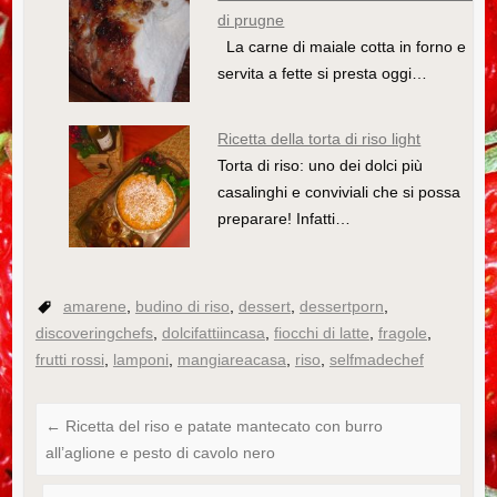
di prugne
La carne di maiale cotta in forno e
servita a fette si presta oggi…
Ricetta della torta di riso light
Torta di riso: uno dei dolci più
casalinghi e conviviali che si possa
preparare! Infatti…
amarene
,
budino di riso
,
dessert
,
dessertporn
,
discoveringchefs
,
dolcifattiincasa
,
fiocchi di latte
,
fragole
,
frutti rossi
,
lamponi
,
mangiareacasa
,
riso
,
selfmadechef
←
Ricetta del riso e patate mantecato con burro
all’aglione e pesto di cavolo nero