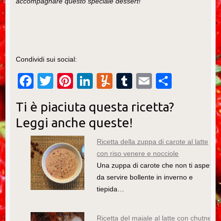
accompagnare questo speciale dessert!
Condividi sui social:
F
T
Pi
Li
Y
T
E
C
a
wi
nt
n
u
u
m
o
Ti è piaciuta questa ricetta?
c
tt
er
k
m
m
ail
n
Leggi anche queste!
e
er
e
e
m
bl
di
b
st
dI
ly
r
vi
Ricetta della zuppa di carote al latte
con riso venere e nocciole
o
n
di
Una zuppa di carote che non ti aspetti,
o
da servire bollente in inverno e
k
tiepida…
Ricetta del maiale al latte con chutney