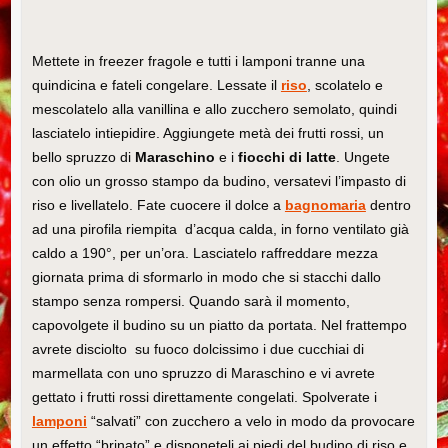
Mettete in freezer fragole e tutti i lamponi tranne una
quindicina e fateli congelare. Lessate il
riso
, scolatelo e
mescolatelo alla vanillina e allo zucchero semolato, quindi
lasciatelo intiepidire. Aggiungete metà dei frutti rossi, un
bello spruzzo di
Maraschino
e i
fiocchi di latte
. Ungete
con olio un grosso stampo da budino, versatevi l’impasto di
riso e livellatelo. Fate cuocere il dolce a
bagnomaria
dentro
ad una pirofila riempita d’acqua calda, in forno ventilato già
caldo a 190°, per un’ora. Lasciatelo raffreddare mezza
giornata prima di sformarlo in modo che si stacchi dallo
stampo senza rompersi. Quando sarà il momento,
capovolgete il budino su un piatto da portata. Nel frattempo
avrete disciolto su fuoco dolcissimo i due cucchiai di
marmellata con uno spruzzo di Maraschino e vi avrete
gettato i frutti rossi direttamente congelati. Spolverate i
lamponi
“salvati” con zucchero a velo in modo da provocare
un effetto “brinato” e disponeteli ai piedi del budino di riso e