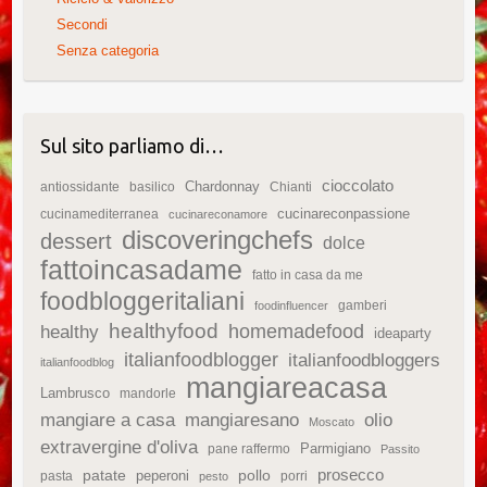
Secondi
Senza categoria
Sul sito parliamo di…
cioccolato
Chardonnay
antiossidante
basilico
Chianti
cucinareconpassione
cucinamediterranea
cucinareconamore
discoveringchefs
dessert
dolce
fattoincasadame
fatto in casa da me
foodbloggeritaliani
gamberi
foodinfluencer
healthyfood
homemadefood
healthy
ideaparty
italianfoodblogger
italianfoodbloggers
italianfoodblog
mangiareacasa
Lambrusco
mandorle
mangiare a casa
mangiaresano
olio
Moscato
extravergine d'oliva
Parmigiano
pane raffermo
Passito
patate
prosecco
peperoni
pollo
pasta
porri
pesto