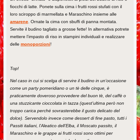
fiocchi di latte. Ponete sulla cima i frutti rossi stufati con il
loro sciroppo di marmellata e Maraschino insieme alle
amarene
. Ornate la cima con sbuffi di panna montata.
Servite il budino tagliato a grosse fette! In alternativa potrete
mettere l’impasto di riso in stampini individuali e realizzare
delle
monoporzioni
!
Top!
Nel caso in cui si scelga di servire il budino in un’occasione
come un party pomeridiano o un tè delle cinque, è
praticamente doveroso provvedere del buon tè, del caffè o
una stuzzicante cioccolata in tazza (quest’ultima però non
troppo carica perché sovrasterebbe il gusto delicato del
dolce). Servendolo invece come dessert di fine pasto, tutti i
Passiti italiani, l’Aleatico dell’Elba, il Moscato passito, il
Maraschino e le grappe ai frutti rossi sono ottimi per