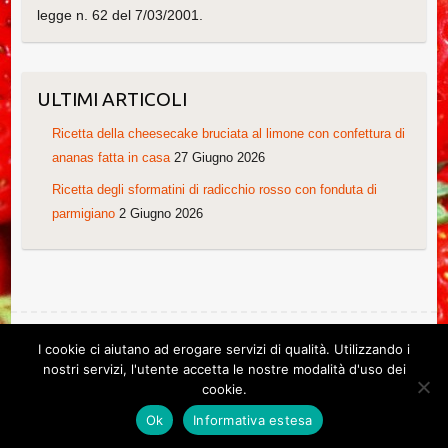
legge n. 62 del 7/03/2001.
ULTIMI ARTICOLI
Ricetta della cheesecake bruciata al limone con confettura di
ananas fatta in casa
27 Giugno 2026
Ricetta degli sformatini di radicchio rosso con fonduta di
parmigiano
2 Giugno 2026
I cookie ci aiutano ad erogare servizi di qualità. Utilizzando i
Copyright © 2026
Le ricette di Cristina
. Tema di
Colorlib
Powered by
nostri servizi, l'utente accetta le nostre modalità d'uso dei
WordPress
cookie.
Ricette di Cristina. Non copiare grazie!
Ok
Informativa estesa