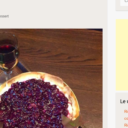
ssert
Le 
Ri
co
Ri