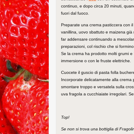
continuo, e dopo circa 20 minuti, quand
fuori dal fuoco.
Preparate una crema pasticcera con il l
vanillina, uovo sbattuto e maizena già m
far addensare continuando a mescolar
preparazioni, col rischio che si formin
Se la crema ha prodotto molti grumi e lo
immersione o con le fruste elettriche.
Cuocete il guscio di pasta folla bucher
Incorporate delicatamente alla crema 
smontare troppo e versatela sulla cros
uva fragola a cucchiaiate irregolari. S
Top!
Se non si trova una bottiglia di Fragolin