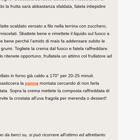
o la frutta sarà abbastanza sfaldata, fatela intiepidire
atte scaldato versato a filo nella terrina con zucchero,
iscelati. Sbattete bene e rimettete il liquido sul fuoco a
e bene perché l’amido di mais fa addensare subito le
o grumi. Togliete la crema dal fuoco e fatela raffreddare.
 ritenete opportuno, frullatela un attimo col frullatore ad
ellato in forno già caldo a 170° per 20-25 minuti.
pasticcera la
panna
montata cercando di non farla
tata. Sopra la crema mettete la composta raffreddata di
ervite la crostata all’uva fragola per merenda o dessert!
o da berci su, si può ricorrere all’ottimo ed altrettanto