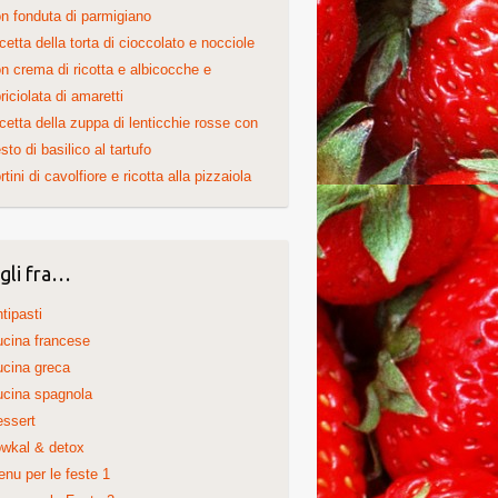
n fonduta di parmigiano
cetta della torta di cioccolato e nocciole
n crema di ricotta e albicocche e
riciolata di amaretti
cetta della zuppa di lenticchie rosse con
sto di basilico al tartufo
rtini di cavolfiore e ricotta alla pizzaiola
gli fra…
tipasti
cina francese
cina greca
cina spagnola
ssert
wkal & detox
nu per le feste 1