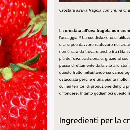
Crostata all’uva fragola con crema chan
La
crostata all’uva fragola con crem
l’assaggia!!! La soddisfazione di utiliz
e ci si può davvero realizzare nel crea
non è rara da trovare anche tra i filar
più dell’
uva
tradizionale, grazie al suo
passa direttamente dalla vite allo sto
questo frutto millantando sia canceroge
ostacolata perché è una pianta molto r
cui nei territori di produzione del più 
diffondere. Intanto godiamoci questo r
Ingredienti per la c