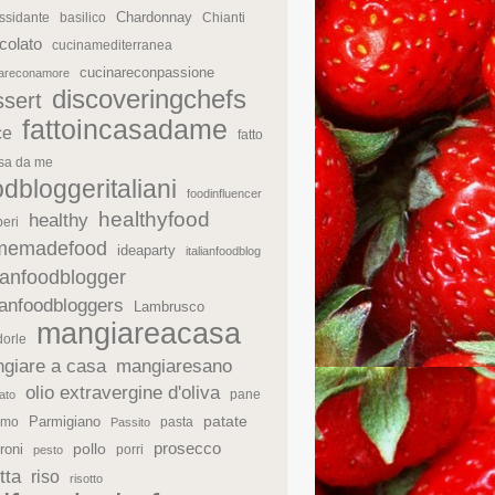
Chardonnay
ssidante
basilico
Chianti
colato
cucinamediterranea
cucinareconpassione
nareconamore
discoveringchefs
ssert
fattoincasadame
ce
fatto
asa da me
odbloggeritaliani
foodinfluencer
healthyfood
healthy
eri
memadefood
ideaparty
italianfoodblog
lianfoodblogger
lianfoodbloggers
Lambrusco
mangiareacasa
orle
giare a casa
mangiaresano
olio extravergine d'oliva
pane
ato
patate
Parmigiano
rmo
pasta
Passito
prosecco
roni
pollo
porri
pesto
tta
riso
risotto