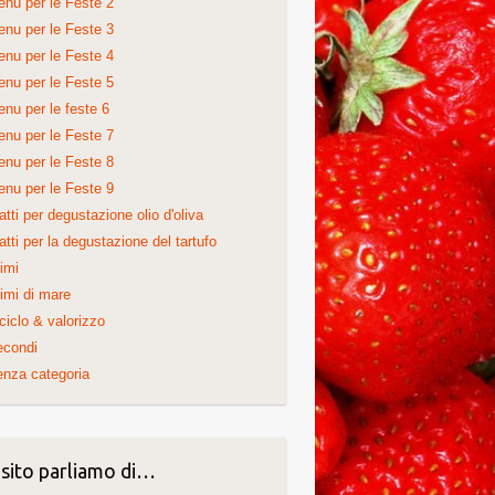
nu per le Feste 2
nu per le Feste 3
nu per le Feste 4
nu per le Feste 5
nu per le feste 6
nu per le Feste 7
nu per le Feste 8
nu per le Feste 9
atti per degustazione olio d'oliva
atti per la degustazione del tartufo
imi
imi di mare
ciclo & valorizzo
econdi
nza categoria
 sito parliamo di…