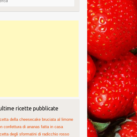
ultime ricette pubblicate
cetta della cheesecake bruciata al limone
n confettura di ananas fatta in casa
cetta degli sformatini di radicchio rosso