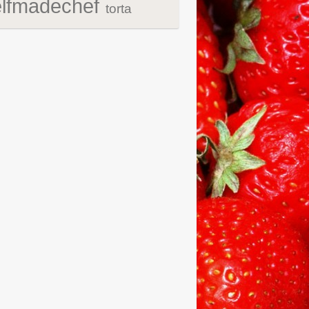
elfmadechef
torta