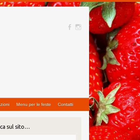
zioni
Menu per le feste
Contatti
ca sul sito…
ca