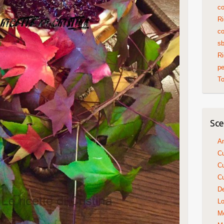
co
Ri
co
sb
Ri
pe
To
Sce
An
Cu
Cu
Cu
De
Lo
Me