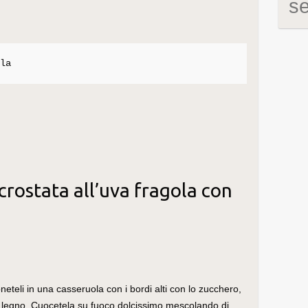
s
ola
crostata all’uva fragola con
oneteli in una casseruola con i bordi alti con lo zucchero,
 legno. Cuocetela su fuoco dolcissimo mescolando di