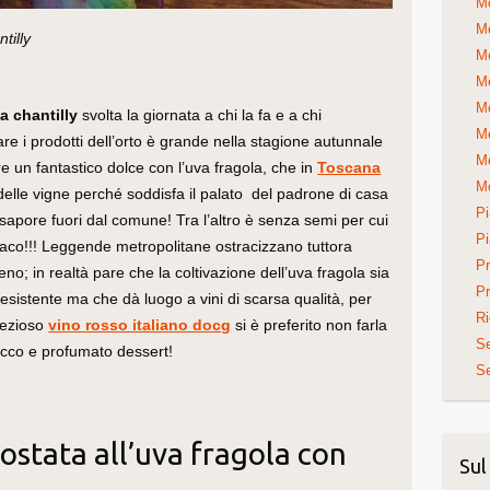
Me
Me
tilly
Me
Me
Me
a chantilly
svolta la giornata a chi la fa e a chi
Me
zare i prodotti dell’orto è grande nella stagione autunnale
Me
re un fantastico dolce con l’uva fragola, che in
Toscana
Me
i delle vigne perché soddisfa il palato del padrone di casa
Pi
 sapore fuori dal comune! Tra l’altro è senza semi per cui
Pi
maco!!! Leggende metropolitane ostracizzano tuttora
Pr
no; in realtà pare che la coltivazione dell’uva fragola sia
Pr
esistente ma che dà luogo a vini di scarsa qualità, per
Ri
prezioso
vino rosso italiano docg
si è preferito non farla
S
icco e profumato dessert!
Se
rostata all’uva fragola con
Sul