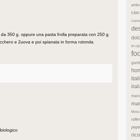
antio
cioc
cuci
de
ta da 350 g. oppure una pasta frolla preparata con 250 g.
dol
zucchero e 2uova e poi spianata in forma rotonda
in c
fo
gamb
ho
ita
ita
mand
man
Mosc
raffe
pepe
 biologico
rico