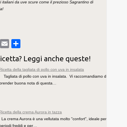
iti italiani da uve scure come il prezioso Sagrantino di
la!
T
E
C
u
m
o
ricetta? Leggi anche queste!
m
ail
n
bl
di
Ricetta della tagliata di pollo con uva in insalata
Tagliata di pollo con uva in insalata. Vi raccomandiamo di
r
vi
prender buona nota di questa…
di
Ricetta della crema Aurora in tazza
La crema Aurora è una vellutata molto "confort", ideale per i
periodi freddi e per…