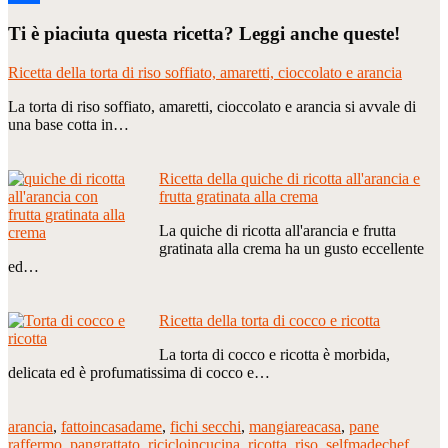
Condividi
Ti è piaciuta questa ricetta? Leggi anche queste!
Ricetta della torta di riso soffiato, amaretti, cioccolato e arancia
La torta di riso soffiato, amaretti, cioccolato e arancia si avvale di
una base cotta in…
Ricetta della quiche di ricotta all'arancia e
frutta gratinata alla crema
La quiche di ricotta all'arancia e frutta
gratinata alla crema ha un gusto eccellente
ed…
Ricetta della torta di cocco e ricotta
La torta di cocco e ricotta è morbida,
delicata ed è profumatissima di cocco e…
arancia
,
fattoincasadame
,
fichi secchi
,
mangiareacasa
,
pane
raffermo
,
pangrattato
,
ricicloincucina
,
ricotta
,
riso
,
selfmadechef