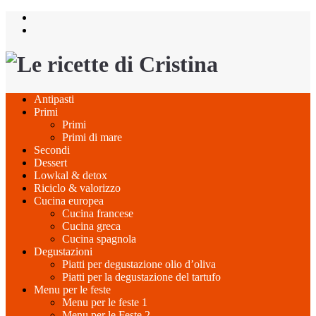
Salta
al
contenuto
Antipasti
Primi
Primi
Primi di mare
Secondi
Dessert
Lowkal & detox
Riciclo & valorizzo
Cucina europea
Cucina francese
Cucina greca
Cucina spagnola
Degustazioni
Piatti per degustazione olio d’oliva
Piatti per la degustazione del tartufo
Menu per le feste
Menu per le feste 1
Menu per le Feste 2