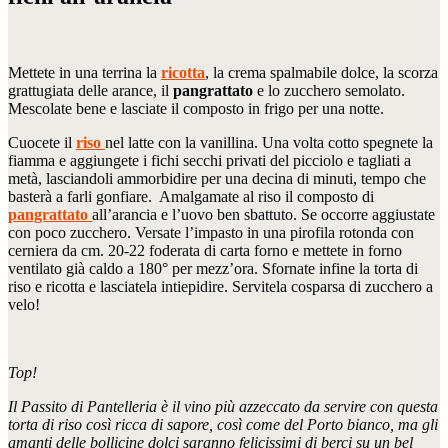
Mettete in una terrina la
ricotta
, la crema spalmabile dolce, la scorza
grattugiata delle arance, il
pangrattato
e lo zucchero semolato.
Mescolate bene e lasciate il composto in frigo per una notte.
Cuocete il
riso
nel latte con la vanillina. Una volta cotto spegnete la
fiamma e aggiungete i fichi secchi privati del picciolo e tagliati a
metà, lasciandoli ammorbidire per una decina di minuti, tempo che
basterà a farli gonfiare. Amalgamate al riso il composto di
pangrattato
all’arancia e l’uovo ben sbattuto. Se occorre aggiustate
con poco zucchero. Versate l’impasto in una pirofila rotonda con
cerniera da cm. 20-22 foderata di carta forno e mettete in forno
ventilato già caldo a 180° per mezz’ora. Sfornate infine la torta di
riso e ricotta e lasciatela intiepidire. Servitela cosparsa di zucchero a
velo!
Top!
Il Passito di Pantelleria è il vino più azzeccato da servire con questa
torta di riso così ricca di sapore, così come del Porto bianco, ma gli
amanti delle bollicine dolci saranno felicissimi di berci su un bel