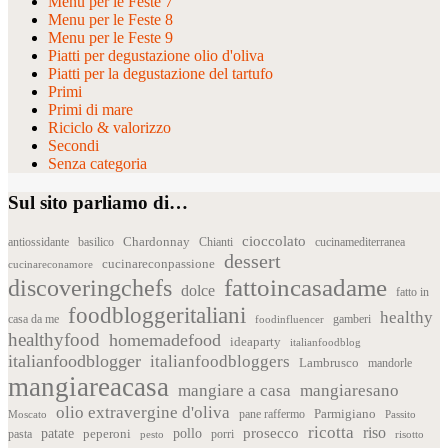
Menu per le Feste 7
Menu per le Feste 8
Menu per le Feste 9
Piatti per degustazione olio d'oliva
Piatti per la degustazione del tartufo
Primi
Primi di mare
Riciclo & valorizzo
Secondi
Senza categoria
Sul sito parliamo di…
cioccolato
Chardonnay
antiossidante
basilico
Chianti
cucinamediterranea
dessert
cucinareconpassione
cucinareconamore
fattoincasadame
discoveringchefs
dolce
fatto in
foodbloggeritaliani
healthy
casa da me
foodinfluencer
gamberi
healthyfood
homemadefood
ideaparty
italianfoodblog
italianfoodblogger
italianfoodbloggers
Lambrusco
mandorle
mangiareacasa
mangiare a casa
mangiaresano
olio extravergine d'oliva
Parmigiano
pane raffermo
Moscato
Passito
ricotta
riso
patate
prosecco
pollo
pasta
peperoni
pesto
porri
risotto