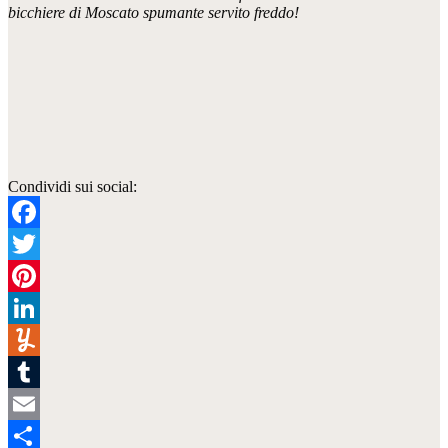
bicchiere di Moscato spumante servito freddo!
Condividi sui social:
Facebook
Twitter
Pinterest
LinkedIn
Yummly
Tumblr
Email