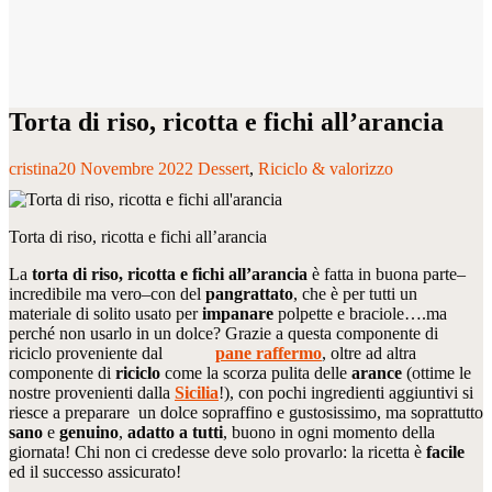
Torta di riso, ricotta e fichi all’arancia
cristina
20 Novembre 2022
Dessert
Riciclo & valorizzo
Torta di riso, ricotta e fichi all’arancia
La
torta di riso, ricotta e fichi all’arancia
è fatta in buona parte–
incredibile ma vero–con del
pangrattato
, che è per tutti un
materiale di solito usato per
impanare
polpette e braciole….ma
perché non usarlo in un dolce? Grazie a questa componente di
riciclo proveniente dal
pane raffermo
, oltre ad altra
componente di
riciclo
come la scorza pulita delle
arance
(ottime le
nostre provenienti dalla
Sicilia
!), con pochi ingredienti aggiuntivi si
riesce a preparare un dolce sopraffino e gustosissimo, ma soprattutto
sano
e
genuino
,
adatto a tutti
, buono in ogni momento della
giornata! Chi non ci credesse deve solo provarlo: la ricetta è
facile
ed il successo assicurato!