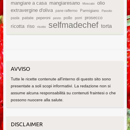
mangiare a casa
mangiaresano
olio
Moscato
extravergine d'oliva
Parmigiano
pane raffermo
Passito
patate
prosecco
peperoni
pollo
pasta
porri
pesto
selfmadechef
torta
ricotta
riso
risotto
AVVISO
Tutte le ricette contenute all'interno di questo sito sono
presentate a soli scopi informativi. La redazione non si
assume alcuna responsabilità su contenuti fraintesi o che
possono nuocere alla salute.
DISCLAIMER