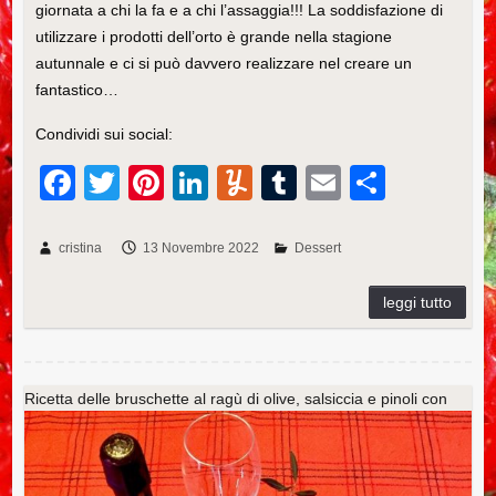
giornata a chi la fa e a chi l’assaggia!!! La soddisfazione di
utilizzare i prodotti dell’orto è grande nella stagione
autunnale e ci si può davvero realizzare nel creare un
fantastico…
Condividi sui social:
F
T
Pi
Li
Y
T
E
C
a
wi
nt
n
u
u
m
o
c
tt
er
k
m
m
ail
n
cristina
13 Novembre 2022
Dessert
e
er
e
e
m
bl
di
b
st
dI
ly
r
vi
o
n
di
o
Ricetta delle bruschette al ragù di olive, salsiccia e pinoli con
k
burrata