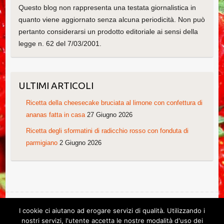
Questo blog non rappresenta una testata giornalistica in
quanto viene aggiornato senza alcuna periodicità. Non può
pertanto considerarsi un prodotto editoriale ai sensi della
legge n. 62 del 7/03/2001.
ULTIMI ARTICOLI
Ricetta della cheesecake bruciata al limone con confettura di
ananas fatta in casa
27 Giugno 2026
Ricetta degli sformatini di radicchio rosso con fonduta di
parmigiano
2 Giugno 2026
I cookie ci aiutano ad erogare servizi di qualità. Utilizzando i
Copyright © 2026
Le ricette di Cristina
. Tema di
Colorlib
Powered by
nostri servizi, l'utente accetta le nostre modalità d'uso dei