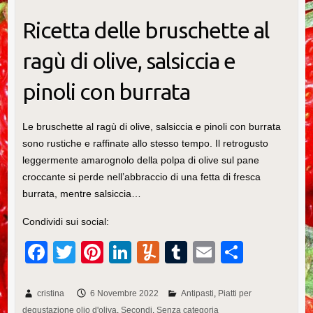
Ricetta delle bruschette al
ragù di olive, salsiccia e
pinoli con burrata
Le bruschette al ragù di olive, salsiccia e pinoli con burrata
sono rustiche e raffinate allo stesso tempo. Il retrogusto
leggermente amarognolo della polpa di olive sul pane
croccante si perde nell’abbraccio di una fetta di fresca
burrata, mentre salsiccia…
Condividi sui social:
F
T
Pi
Li
Y
T
E
C
a
wi
nt
n
u
u
m
o
c
tt
er
k
m
m
ail
n
cristina
6 Novembre 2022
Antipasti
Piatti per
degustazione olio d'oliva
Secondi
Senza categoria