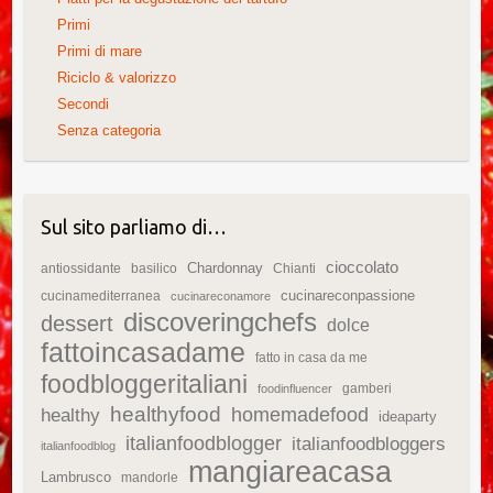
Primi
Primi di mare
Riciclo & valorizzo
Secondi
Senza categoria
Sul sito parliamo di…
cioccolato
Chardonnay
antiossidante
basilico
Chianti
cucinareconpassione
cucinamediterranea
cucinareconamore
discoveringchefs
dessert
dolce
fattoincasadame
fatto in casa da me
foodbloggeritaliani
gamberi
foodinfluencer
healthyfood
homemadefood
healthy
ideaparty
italianfoodblogger
italianfoodbloggers
italianfoodblog
mangiareacasa
Lambrusco
mandorle