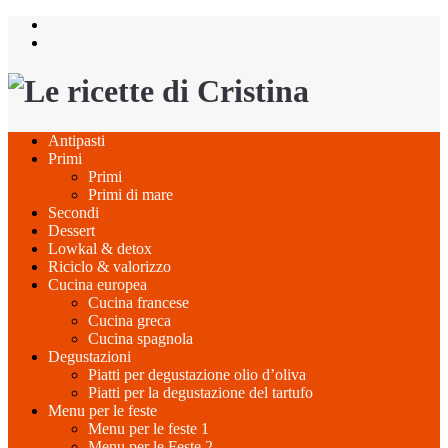
Salta
al
contenuto
Antipasti
Primi
Primi
Primi di mare
Secondi
Dessert
Lowkal & detox
Riciclo & valorizzo
Cucina europea
Cucina francese
Cucina greca
Cucina spagnola
Degustazioni
Piatti per degustazione olio d’oliva
Piatti per la degustazione del tartufo
Menu per le feste
Menu per le feste 1
Menu per le Feste 2