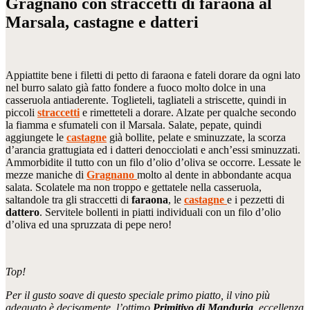
Gragnano con straccetti di faraona al
Marsala, castagne e datteri
Appiattite bene i filetti di petto di faraona e fateli dorare da ogni lato
nel burro salato già fatto fondere a fuoco molto dolce in una
casseruola antiaderente. Toglieteli, tagliateli a striscette, quindi in
piccoli
straccetti
e rimetteteli a dorare. Alzate per qualche secondo
la fiamma e sfumateli con il Marsala. Salate, pepate, quindi
aggiungete le
castagne
già bollite, pelate e sminuzzate, la scorza
d’arancia grattugiata ed i datteri denocciolati e anch’essi sminuzzati.
Ammorbidite il tutto con un filo d’olio d’oliva se occorre. Lessate le
mezze maniche di
Gragnano
molto al dente in abbondante acqua
salata. Scolatele ma non troppo e gettatele nella casseruola,
saltandole tra gli straccetti di
faraona
, le
castagne
e i pezzetti di
dattero
. Servitele bollenti in piatti individuali con un filo d’olio
d’oliva ed una spruzzata di pepe nero!
Top!
Per il gusto soave di questo speciale primo piatto, il vino più
adeguato è decisamente l’ottimo
Primitivo di Manduria
, eccellenza