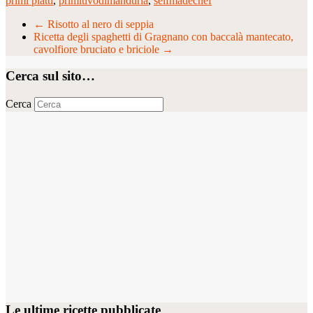
primi piatti
,
primitivodimanduria
,
selfmadechef
←
Risotto al nero di seppia
Ricetta degli spaghetti di Gragnano con baccalà mantecato,
cavolfiore bruciato e briciole
→
Cerca sul sito…
Cerca
Le ultime ricette pubblicate