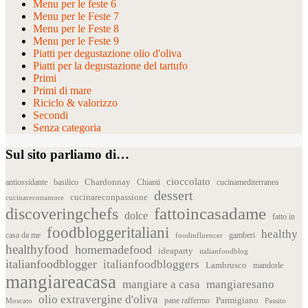
Menu per le feste 6
Menu per le Feste 7
Menu per le Feste 8
Menu per le Feste 9
Piatti per degustazione olio d'oliva
Piatti per la degustazione del tartufo
Primi
Primi di mare
Riciclo & valorizzo
Secondi
Senza categoria
Sul sito parliamo di…
cioccolato
Chardonnay
antiossidante
basilico
Chianti
cucinamediterranea
dessert
cucinareconpassione
cucinareconamore
fattoincasadame
discoveringchefs
dolce
fatto in
foodbloggeritaliani
healthy
casa da me
foodinfluencer
gamberi
healthyfood
homemadefood
ideaparty
italianfoodblog
italianfoodblogger
italianfoodbloggers
Lambrusco
mandorle
mangiareacasa
mangiare a casa
mangiaresano
olio extravergine d'oliva
Parmigiano
pane raffermo
Moscato
Passito