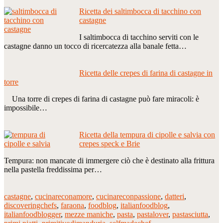
Ricetta dei saltimbocca di tacchino con
castagne
I saltimbocca di tacchino serviti con le
castagne danno un tocco di ricercatezza alla banale fetta…
Ricetta delle crepes di farina di castagne in
torre
Una torre di crepes di farina di castagne può fare miracoli: è
impossibile…
Ricetta della tempura di cipolle e salvia con
crepes speck e Brie
Tempura: non mancate di immergere ciò che è destinato alla frittura
nella pastella freddissima per…
castagne
,
cucinareconamore
,
cucinareconpassione
,
datteri
,
discoveringchefs
,
faraona
,
foodblog
,
italianfoodblog
,
italianfoodblogger
,
mezze maniche
,
pasta
,
pastalover
,
pastasciutta
,