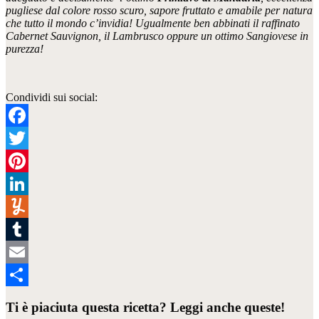
pugliese dal colore rosso scuro, sapore fruttato e amabile per natura
che tutto il mondo c’invidia! Ugualmente ben abbinati il raffinato
Cabernet Sauvignon, il Lambrusco oppure un ottimo Sangiovese in
purezza!
Condividi sui social:
Facebook
Twitter
Pinterest
LinkedIn
Yummly
Tumblr
Email
Condividi
Ti è piaciuta questa ricetta? Leggi anche queste!