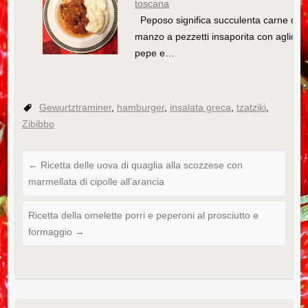
toscana
Peposo significa succulenta carne di
manzo a pezzetti insaporita con aglio e
pepe e…
Gewurtztraminer
,
hamburger
,
insalata greca
,
tzatziki
,
Zibibbo
←
Ricetta delle uova di quaglia alla scozzese con
marmellata di cipolle all’arancia
Ricetta della omelette porri e peperoni al prosciutto e
formaggio
→