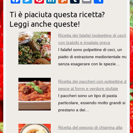
a
wi
nt
n
u
u
m
o
Ti è piaciuta questa ricetta?
c
tt
er
k
m
m
ail
n
Leggi anche queste!
e
er
e
e
m
bl
di
b
st
dI
ly
r
vi
Ricetta dei falafel (polpettine di ceci)
con tzatziki e insalata greca
o
n
di
I falafel sono polpettine di ceci, un
o
piatto di estrazione mediorientale ma
k
senza esagerare con le spezie…
Ricetta dei paccheri con polpettine di
pesce al forno e verdure stufate
I paccheri sono un tipo di pasta
particolare, essendo molto grandi si
prestano a dei…
Ricetta del peposo di chianina alla