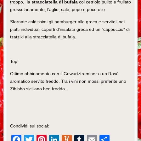
troppo, la
stracciatella di bufala
col cetriolo pulito e frullato
grossolanamente, l’aglio, sale, pepe e poco olio.
Sfornate caldissimi gli hamburger alla greca e serviteli nei
piatti individuali coperti d’insalata greca ed un “cappuccio” di
tzatziki alla stracciatella di bufala.
Top!
Ottimo abbinamento con il Gewurtztraminer o un Rosé
aromatico servito freddo. Tra i vini non mossi preferite uno
Zibibbo siciliano ben freddo.
Condividi sui social:
F
T
Pi
Li
Y
T
E
C