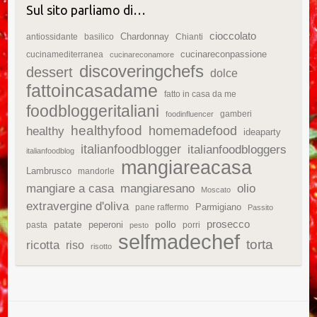
Sul sito parliamo di…
cioccolato
Chardonnay
antiossidante
basilico
Chianti
cucinareconpassione
cucinamediterranea
cucinareconamore
discoveringchefs
dessert
dolce
fattoincasadame
fatto in casa da me
foodbloggeritaliani
gamberi
foodinfluencer
healthyfood
homemadefood
healthy
ideaparty
italianfoodblogger
italianfoodbloggers
italianfoodblog
mangiareacasa
Lambrusco
mandorle
mangiare a casa
mangiaresano
olio
Moscato
extravergine d'oliva
Parmigiano
pane raffermo
Passito
patate
prosecco
peperoni
pollo
pasta
porri
pesto
selfmadechef
torta
ricotta
riso
risotto