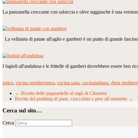
La panzanella croccante con salsiccia e olive taggiasche è una versio
La vellutata di patate all'aglio e gamberi è un piatto di grande fasci
I fagioli all'andalusa e le frittelle di gamberi dovrebbero essere ben ri
astice
,
cucina mediterranea
,
cucina sana
,
cucinaitaliana
,
dieta mediter
←
Ricetta delle pappardelle al ragù di Chianina
Ricetta del pudding di pane, cioccolato e pere all’amaretto
→
Cerca sul sito…
Cerca