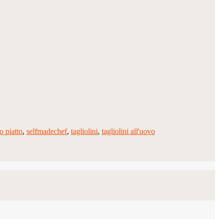
o piatto
,
selfmadechef
,
tagliolini
,
tagliolini all'uovo