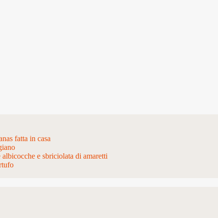
nas fatta in casa
giano
e albicocche e sbriciolata di amaretti
rtufo