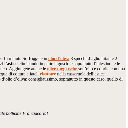
er 15 minuti. Soffriggete in
olio d’oliva
3 spicchi d’aglio tritati e 2
zi l’
astice
eliminando in parte il guscio e soprattutto l’intestino e le
anco. Aggiungete anche le
olive taggiasche
sott’olio e coprite con una
cqua di cottura e fateli
risottare
nella casseruola dell’astice.
 d’olio d’oliva: consigliatissimo, soprattutto in questo caso, quello di
ate bollicine Franciacorta!