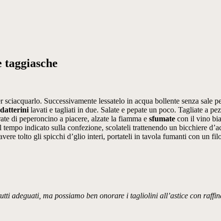
e taggiasche
er sciacquarlo. Successivamente lessatelo in acqua bollente senza sale p
datterini
lavati e tagliati in due. Salate e pepate un poco. Tagliate a pez
verate di peperoncino a piacere, alzate la fiamma e
sfumate
con il vino bi
del tempo indicato sulla confezione, scolateli trattenendo un bicchiere d’a
e tolto gli spicchi d’glio interi, portateli in tavola fumanti con un filo
ti adeguati, ma possiamo ben onorare i tagliolini all’astice con raffin