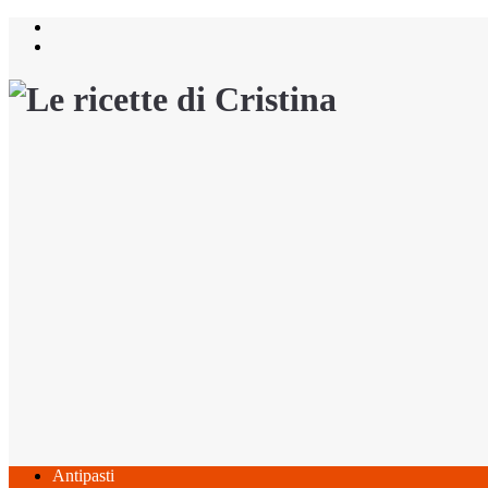
Salta
al
contenuto
Antipasti