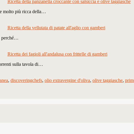
Ricetta della panzanella croccante con salsiccia e olive taggiasche
ne molto più ricca della…
Ricetta della vellutata di patate all'aglio con gamberi
no perché…
Ricetta dei fagioli all'andalusa con frittelle di gamberi
correnti sulla tavola di…
ranea
,
discoveringchefs
,
olio extravergine d'oliva
,
olive taggiasche
,
prim