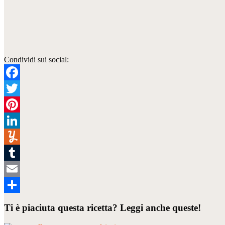
Condividi sui social:
Facebook
Twitter
Pinterest
LinkedIn
Yummly
Tumblr
Email
Condividi
Ti è piaciuta questa ricetta? Leggi anche queste!