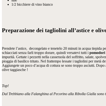
sale
1/2 bicchiere di vino bianco
Preparazione dei tagliolini all’astice e oliv
Prendete l’astice, decongelato e tenetelo 20 minuti in acqua tiepida p
schiacciati senza farli troppo dorare, quindi versatevi tutti i
pomodori 
impurità. Gettate i pezzetti nella casseruola del soffritto, salate, spol
pioggia di basilico tritato. Nel frattempo lessate i tagliolini per metà 
Aggiungete un poco d’acqua di cottura se sono troppo asciutti. Dopo aver
olive taggiasche !
Top!
Dal Trebbiano alla Falanghina al Pecorino alla Ribolla Gialla sono tut