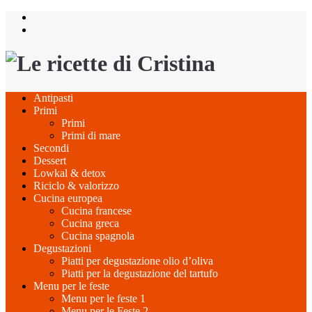
Salta
al
contenuto
Antipasti
Primi
Primi
Primi di mare
Secondi
Dessert
Lowkal & detox
Riciclo & valorizzo
Cucina europea
Cucina francese
Cucina greca
Cucina spagnola
Degustazioni
Piatti per degustazione olio d’oliva
Piatti per la degustazione del tartufo
Menu per le feste
Menu per le feste 1
Menu per le Feste 2