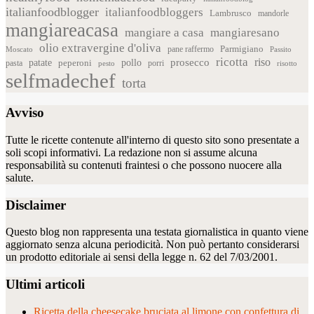
italianfoodblogger
italianfoodbloggers
Lambrusco
mandorle
mangiareacasa
mangiare a casa
mangiaresano
olio extravergine d'oliva
Parmigiano
pane raffermo
Moscato
Passito
ricotta
riso
patate
prosecco
pollo
pasta
peperoni
pesto
porri
risotto
selfmadechef
torta
Avviso
Tutte le ricette contenute all'interno di questo sito sono presentate a
soli scopi informativi. La redazione non si assume alcuna
responsabilità su contenuti fraintesi o che possono nuocere alla
salute.
Disclaimer
Questo blog non rappresenta una testata giornalistica in quanto viene
aggiornato senza alcuna periodicità. Non può pertanto considerarsi
un prodotto editoriale ai sensi della legge n. 62 del 7/03/2001.
Ultimi articoli
Ricetta della cheesecake bruciata al limone con confettura di