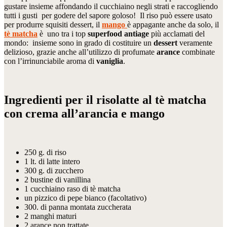
gustare insieme affondando il cucchiaino negli strati e raccogliendo
tutti i gusti per godere del sapore goloso! Il riso può essere usato
per produrre squisiti dessert, il
mango
è appagante anche da solo, il
tè matcha
è uno tra i top
superfood
antiage
più acclamati del
mondo: insieme sono in grado di costituire un
dessert
veramente
delizioso, grazie anche all’utilizzo di profumate
arance
combinate
con l’irrinunciabile aroma di
vaniglia
.
Ingredienti per il risolatte al tè matcha
con crema all’arancia e mango
250 g. di riso
1 lt. di latte intero
300 g. di zucchero
2 bustine di vanillina
1 cucchiaino raso di tè matcha
un pizzico di pepe bianco (facoltativo)
300. di panna montata zuccherata
2 manghi maturi
2 arance non trattate