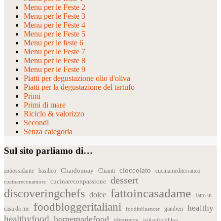
Menu per le Feste 2
Menu per le Feste 3
Menu per le Feste 4
Menu per le Feste 5
Menu per le feste 6
Menu per le Feste 7
Menu per le Feste 8
Menu per le Feste 9
Piatti per degustazione olio d'oliva
Piatti per la degustazione del tartufo
Primi
Primi di mare
Riciclo & valorizzo
Secondi
Senza categoria
Sul sito parliamo di…
cioccolato
Chardonnay
antiossidante
basilico
Chianti
cucinamediterranea
dessert
cucinareconpassione
cucinareconamore
fattoincasadame
discoveringchefs
dolce
fatto in
foodbloggeritaliani
healthy
casa da me
foodinfluencer
gamberi
healthyfood
homemadefood
ideaparty
italianfoodblog