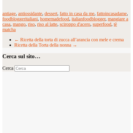
antiage
,
antiossidante
,
dessert
,
fatto in casa da me
,
fattoincasadame
,
foodbloggeritaliani
,
homemadefood
,
italianfoodblogger
,
mangiare a
casa
,
mango
,
riso
,
riso al latte
,
sciroppo d'acero
,
superfood
,
tè
matcha
←
Ricetta della torta di zucca all’arancia con mele e crema
Ricetta della Torta della nonna
→
Cerca sul sito…
Cerca