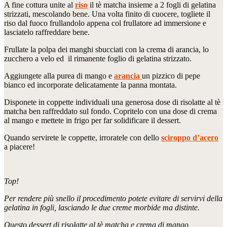
A fine cottura unite al
riso
il tè matcha insieme a 2 fogli di gelatina
strizzati, mescolando bene. Una volta finito di cuocere, togliete il
riso dal fuoco frullandolo appena col frullatore ad immersione e
lasciatelo raffreddare bene.
Frullate la polpa dei manghi sbucciati con la crema di arancia, lo
zucchero a velo ed il rimanente foglio di gelatina strizzato.
Aggiungete alla purea di mango e
arancia
un pizzico di pepe
bianco ed incorporate delicatamente la panna montata.
Disponete in coppette individuali una generosa dose di risolatte al tè
matcha ben raffreddato sul fondo. Copritelo con una dose di crema
al mango e mettete in frigo per far solidificare il dessert.
Quando servirete le coppette, irroratele con dello
sciroppo d’acero
a piacere!
Top!
Per rendere più snello il procedimento potete evitare di servirvi della
gelatina in fogli, lasciando le due creme morbide ma distinte.
Questo dessert di risolatte al tè matcha e crema di mango,