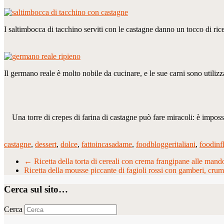
I saltimbocca di tacchino serviti con le castagne danno un tocco di ric
Il germano reale è molto nobile da cucinare, e le sue carni sono utili
Una torre di crepes di farina di castagne può fare miracoli: è impos
castagne
,
dessert
,
dolce
,
fattoincasadame
,
foodbloggeritaliani
,
foodinf
←
Ricetta della torta di cereali con crema frangipane alle mandor
Ricetta della mousse piccante di fagioli rossi con gamberi, cru
Cerca sul sito…
Cerca