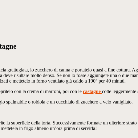
stagne
ancia grattugiata, lo zucchero di canna e portatelo quasi a fine cottura. A
ra deve risultare molto denso. Se non lo fosse aggiungete una o due man
lzati e mettetelo in forno ventilato già caldo a 190° per 40 minuti.
opritelo con la crema di marroni, poi con le
castagne
cotte leggermente
io spalmabile o robiola e un cucchiaio di zucchero a velo vanigliato.
rite la superficie della torta. Successivamente formate un ulteriore stra
mettetela in frigo almeno un’ora prima di servirla!