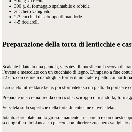
500 g. di ricotta
300 g. di formaggio spalmabile o robiola
zucchero vanigliato
2-3 cucchiai di sciroppo di mandorle
4-5 ricciarelli
Preparazione della torta di lenticchie e ca
Scaldate il latte in una pentola, versatevi il muesli con la scorza di ar
l’uvetta e mescolate con un cucchiaio di legno. L’impasto a fine cottu
22 cm. con cerniera dandogli la forma di un cratere piatto coi bordi ria
Lasciatelo raffreddare bene, poi sformatelo su un piatto da portata e c
Preparate una crema fredda con ricotta, sciroppo di mandorla, formagg
Versatela sulla superficie della torta di lenticchie e livellatela.
Intanto sbriciolate molto grossolanamente i ricciarelli e con questi cop
scenografico. Imbiancate a piacere con ulteriore zucchero vanigliato e 