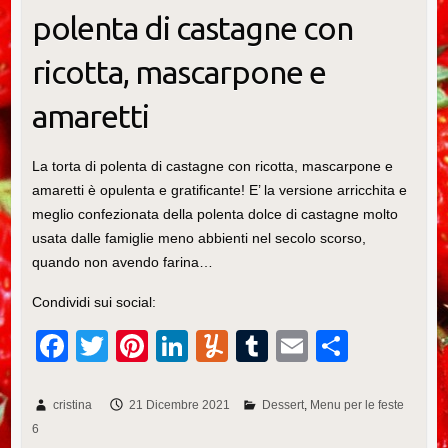
polenta di castagne con
ricotta, mascarpone e
amaretti
La torta di polenta di castagne con ricotta, mascarpone e
amaretti è opulenta e gratificante! E’ la versione arricchita e
meglio confezionata della polenta dolce di castagne molto
usata dalle famiglie meno abbienti nel secolo scorso,
quando non avendo farina…
Condividi sui social:
F
T
Pi
Li
Y
T
E
C
a
wi
nt
n
u
u
m
o
c
tt
er
k
m
m
ail
n
cristina
21 Dicembre 2021
Dessert
Menu per le feste
6
e
er
e
e
m
bl
di