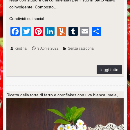
coinvolgente! Composto…
Condividi sui social:
F
T
Pi
Li
Y
T
E
C
a
wi
nt
n
u
u
m
o
c
tt
er
k
m
m
ail
n
cristina
9 Aprile 2022
Senza categoria
e
er
e
e
m
bl
di
b
st
dI
ly
r
vi
o
n
di
o
k
Ricetta della torta di farro e cornflakes con uva bianca, mele,
yogurt greco, fichi e mandorle tostate