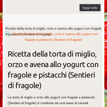
b
st
dI
ly
r
vi
o
n
di
o
k
Ricetta della torta di miglio, orzo e avena allo yogurt con fragole
e pistacchi (Sentieri di fragole)
Ricetta della torta di miglio,
orzo e avena allo yogurt con
fragole e pistacchi (Sentieri
di fragole)
La torta di miglio e orzo allo yogurt con fragole e pistacchi
(Sentieri di fragole) è costituita da una base di cereali