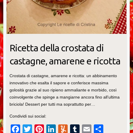
Ricetta della crostata di
castagne, amarene e ricotta
Crostata di castagne, amarene e ricotta: un abbinamento
innovativo che esalta il sapore e conferisce massima
golosità grazie al suo ripieno ammaliante e morbido, così
coinvolgente che spinge a mangiarne ancora fino all’ultima
briciola! Dessert per tutti ma soprattutto per…
Condividi sui social:
F
T
Pi
Li
Y
T
E
C