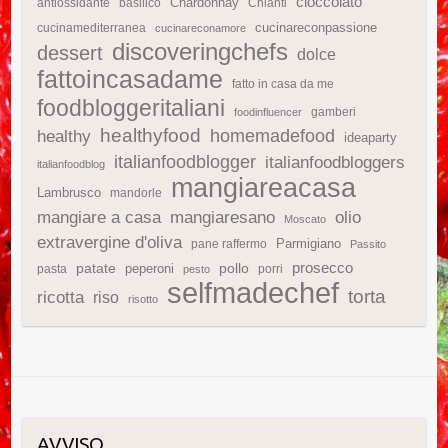
cioccolato
Chardonnay
antiossidante
basilico
Chianti
cucinareconpassione
cucinamediterranea
cucinareconamore
discoveringchefs
dessert
dolce
fattoincasadame
fatto in casa da me
foodbloggeritaliani
gamberi
foodinfluencer
healthyfood
homemadefood
healthy
ideaparty
italianfoodblogger
italianfoodbloggers
italianfoodblog
mangiareacasa
Lambrusco
mandorle
mangiare a casa
mangiaresano
olio
Moscato
extravergine d'oliva
Parmigiano
pane raffermo
Passito
patate
prosecco
peperoni
pollo
pasta
porri
pesto
selfmadechef
torta
ricotta
riso
risotto
AVVISO