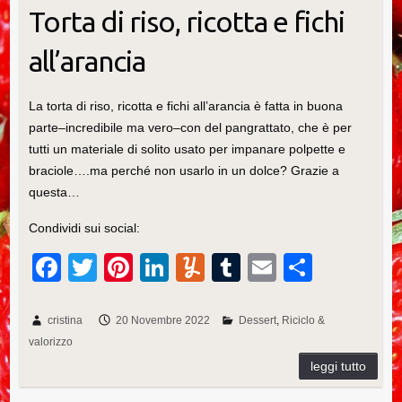
Torta di riso, ricotta e fichi
all’arancia
La torta di riso, ricotta e fichi all’arancia è fatta in buona
parte–incredibile ma vero–con del pangrattato, che è per
tutti un materiale di solito usato per impanare polpette e
braciole….ma perché non usarlo in un dolce? Grazie a
questa…
Condividi sui social:
F
T
Pi
Li
Y
T
E
C
a
wi
nt
n
u
u
m
o
c
tt
er
k
m
m
ail
n
cristina
20 Novembre 2022
Dessert
Riciclo &
valorizzo
e
er
e
e
m
bl
di
b
st
dI
ly
r
vi