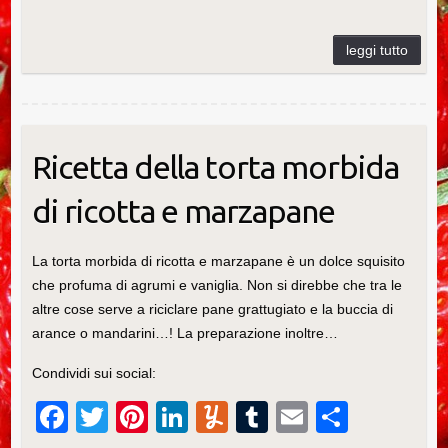
e
er
e
e
m
bl
di
b
st
dI
ly
r
vi
o
n
di
o
k
Ricetta della torta morbida
di ricotta e marzapane
La torta morbida di ricotta e marzapane è un dolce squisito
che profuma di agrumi e vaniglia. Non si direbbe che tra le
altre cose serve a riciclare pane grattugiato e la buccia di
arance o mandarini…! La preparazione inoltre…
Condividi sui social:
F
T
Pi
Li
Y
T
E
C