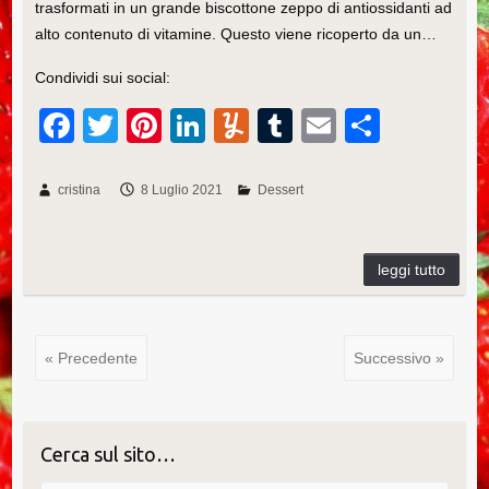
trasformati in un grande biscottone zeppo di antiossidanti ad
alto contenuto di vitamine. Questo viene ricoperto da un…
Condividi sui social:
F
T
Pi
Li
Y
T
E
C
a
wi
nt
n
u
u
m
o
c
tt
er
k
m
m
ail
n
cristina
8 Luglio 2021
Dessert
e
er
e
e
m
bl
di
b
st
dI
ly
r
vi
o
n
di
o
« Precedente
Successivo »
k
Cerca sul sito…