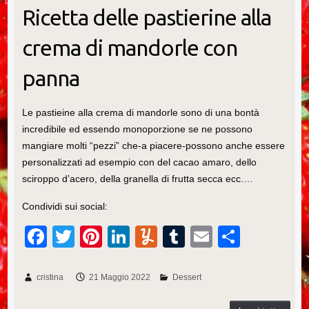
Ricetta delle pastierine alla
crema di mandorle con
panna
Le pastieine alla crema di mandorle sono di una bontà
incredibile ed essendo monoporzione se ne possono
mangiare molti “pezzi” che-a piacere-possono anche essere
personalizzati ad esempio con del cacao amaro, dello
sciroppo d’acero, della granella di frutta secca ecc.…
Condividi sui social:
F
T
Pi
Li
Y
T
E
C
a
wi
nt
n
u
u
m
o
c
tt
er
k
m
m
ail
n
cristina
21 Maggio 2022
Dessert
e
er
e
e
m
bl
di