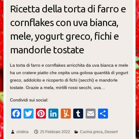
Ricetta della torta di farro e
cornflakes con uva bianca,
mele, yogurt greco, fichi e
mandorle tostate
La torta di farro e cornflakes arricchita da uva bianca e mele
ha un cratere piatto che ospita una golosa quantità di yogurt
greco, addolcito e ricoperto di fichi (secchi) e mandorle
tostate. Grazie a mela, mirtilli rossi secchi, uva…
Condividi sui social:
F
T
Pi
Li
Y
T
E
C
a
wi
nt
n
u
u
m
o
c
tt
er
k
m
m
ail
n
cristina
25 Febbraio 2022
Cucina greca
Dessert