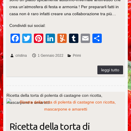
crea un’atmosfera di festa e armonia ! Per prepararli fatti in
casa non è raro infatti creare una collaborazione tra più…
Condividi sui social:
F
T
Pi
Li
Y
T
E
C
a
wi
nt
n
u
u
m
o
c
tt
er
k
m
m
ail
n
cristina
1 Gennaio 2022
Primi
e
er
e
e
m
bl
di
b
st
dI
ly
r
vi
o
n
di
o
Ricetta della torta di polenta di castagne con ricotta,
k
mascarpone e amaretti
Ricetta della torta di