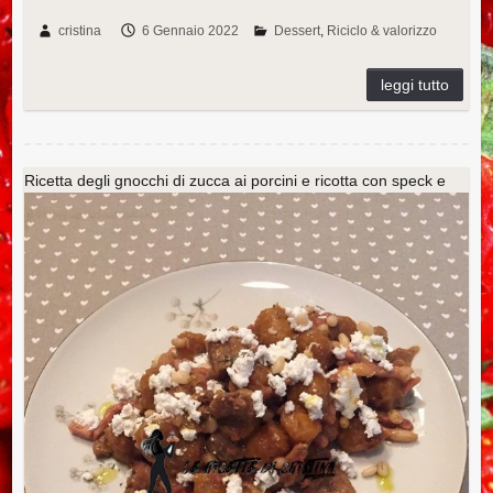
a
wi
nt
n
u
u
m
o
c
tt
er
k
m
m
ail
n
cristina
6 Gennaio 2022
Dessert
Riciclo & valorizzo
e
er
e
e
m
bl
di
b
st
dI
ly
r
vi
o
n
di
o
Ricetta degli gnocchi di zucca ai porcini e ricotta con speck e
k
pinoli