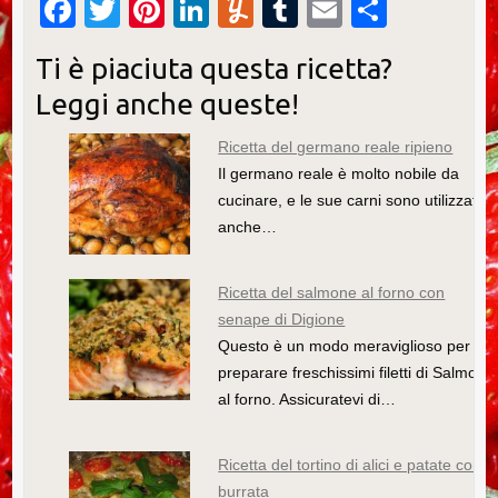
F
T
Pi
Li
Y
T
E
C
a
wi
nt
n
u
u
m
o
Ti è piaciuta questa ricetta?
c
tt
er
k
m
m
ail
n
Leggi anche queste!
e
er
e
e
m
bl
di
b
st
dI
ly
r
vi
Ricetta del germano reale ripieno
Il germano reale è molto nobile da
o
n
di
cucinare, e le sue carni sono utilizzate
o
anche…
k
Ricetta del salmone al forno con
senape di Digione
Questo è un modo meraviglioso per
preparare freschissimi filetti di Salmone
al forno. Assicuratevi di…
Ricetta del tortino di alici e patate con
burrata