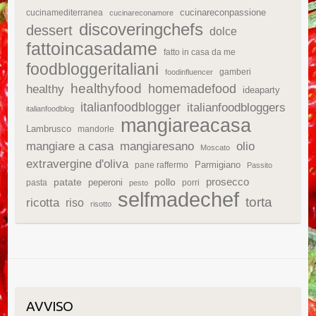
cucinareconpassione
cucinamediterranea
cucinareconamore
discoveringchefs
dessert
dolce
fattoincasadame
fatto in casa da me
foodbloggeritaliani
gamberi
foodinfluencer
healthyfood
homemadefood
healthy
ideaparty
italianfoodblogger
italianfoodbloggers
italianfoodblog
mangiareacasa
Lambrusco
mandorle
mangiare a casa
mangiaresano
olio
Moscato
extravergine d'oliva
Parmigiano
pane raffermo
Passito
patate
prosecco
peperoni
pollo
pasta
porri
pesto
selfmadechef
torta
ricotta
riso
risotto
AVVISO