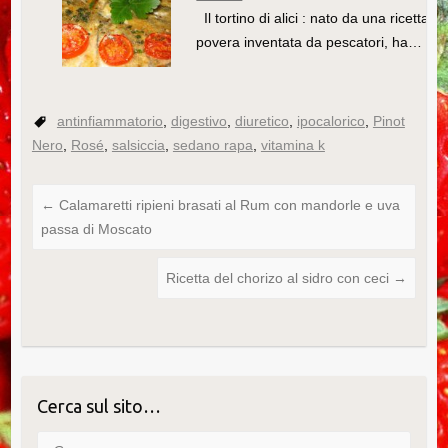
Il tortino di alici : nato da una ricetta
povera inventata da pescatori, ha…
antinfiammatorio
,
digestivo
,
diuretico
,
ipocalorico
,
Pinot
Nero
,
Rosé
,
salsiccia
,
sedano rapa
,
vitamina k
←
Calamaretti ripieni brasati al Rum con mandorle e uva
passa di Moscato
Ricetta del chorizo al sidro con ceci
→
Cerca sul sito…
Cerca