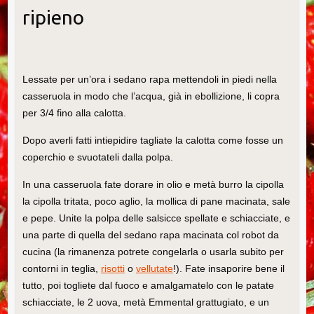
ripieno
Lessate per un’ora i sedano rapa mettendoli in piedi nella
casseruola in modo che l’acqua, già in ebollizione, li copra
per 3/4 fino alla calotta.
Dopo averli fatti intiepidire tagliate la calotta come fosse un
coperchio e svuotateli dalla polpa.
In una casseruola fate dorare in olio e metà burro la cipolla
la cipolla tritata, poco aglio, la mollica di pane macinata, sale
e pepe. Unite la polpa delle salsicce spellate e schiacciate, e
una parte di quella del sedano rapa macinata col robot da
cucina (la rimanenza potrete congelarla o usarla subito per
contorni in teglia,
risotti
o
vellutate
!). Fate insaporire bene il
tutto, poi togliete dal fuoco e amalgamatelo con le patate
schiacciate, le 2 uova, metà Emmental grattugiato, e un